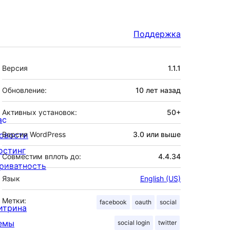
Поддержка
Мета
Версия
1.1.1
Обновление:
10 лет
назад
Активных установок:
50+
ас
овости
Версия WordPress
3.0 или выше
остинг
Совместим вплоть до:
4.4.34
риватность
Язык
English (US)
Метки:
facebook
oauth
social
итрина
емы
social login
twitter