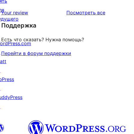
ять
отзыв
1-
ля
звездный
отзывы
Your review
Посмотреть все
удущего
отзыв
Поддержка
Есть что сказать? Нужна помощь?
ordPress.com
↗
Перейти в форум поддержки
att
↗
bPress
↗
uddyPress
↗