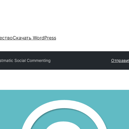
ество
Скачать WordPress
stmatic Social Commenting
Отправит