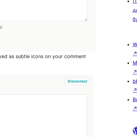
П
д
б
W
ayed as subtle icons on your comment
M
b
B