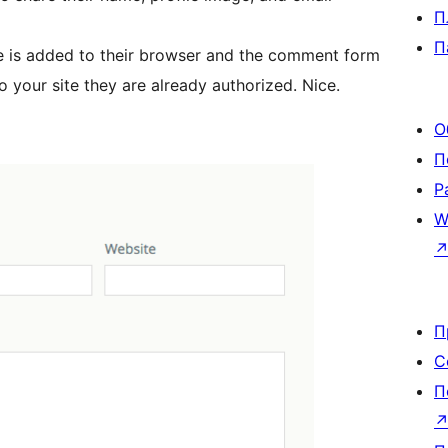
П
П
e is added to their browser and the comment form
to your site they are already authorized. Nice.
О
П
Р
W
П
С
П