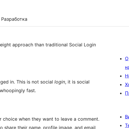
Разработка
ight approach than traditional Social Login
О
н
Н
ed in. This is not social
login
, it is social
Х
 whoopingly fast.
П
В
eir choice when they want to leave a comment.
Т
o share their name, profile image, and email