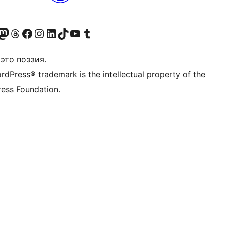
анее Twitter)
 учётную запись в Bluesky
осетите нашу ленту в Mastodon
Посетите нашу учётную запись в Threads
Посетите нашу страницу на Facebook
Посетите наш Instagram
Посетите нашу страницу в LinkedIn
Посетите нашу учётную запись в TikTok
Посетите наш канал YouTube
Посетите нашу учётную запись в Tumblr
это поэзия.
rdPress® trademark is the intellectual property of the
ess Foundation.