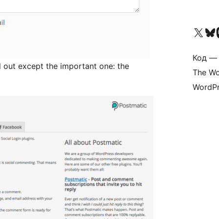
Посетите нас в X (р
Посетите нашу
П
Код — 
l out except the important one: the
The Wo
WordPr