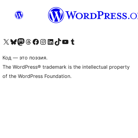
Посетите нас в X (ранее Twitter)
Посетите нашу учётную запись в Bluesky
Посетите нашу ленту в Mastodon
Посетите нашу учётную запись в Threads
Посетите нашу страницу на Facebook
Посетите наш Instagram
Посетите нашу страницу в LinkedIn
Посетите нашу учётную запись в TikTok
Посетите наш канал YouTube
Посетите нашу учётную запись в Tumblr
Код — это поэзия.
The WordPress® trademark is the intellectual property
of the WordPress Foundation.