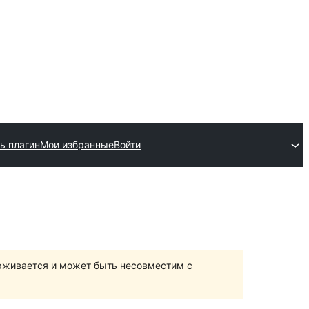
ь плагин
Мои избранные
Войти
ерживается и может быть несовместим с