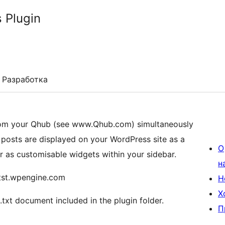
 Plugin
Разработка
 from your Qhub (see www.Qhub.com) simultaneously
posts are displayed on your WordPress site as a
О
r as customisable widgets within your sidebar.
н
ntst.wpengine.com
Н
Х
txt document included in the plugin folder.
П