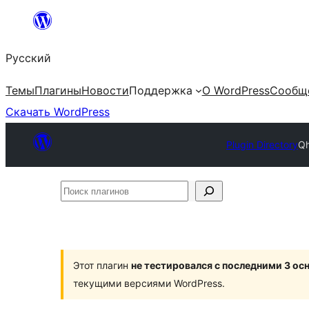
Перейти
к
Русский
содержимому
Темы
Плагины
Новости
Поддержка
О WordPress
Сообщ
Скачать WordPress
Plugin Directory
Qh
Поиск
плагинов
Этот плагин
не тестировался с последними 3 о
текущими версиями WordPress.