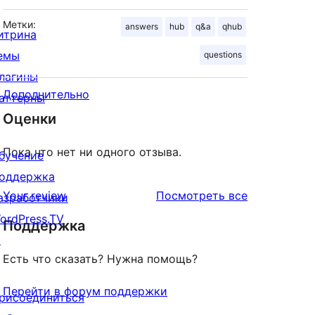
Метки:
answers
hub
q&a
qhub
итрина
емы
questions
лагины
Дополнительно
аттерны
Оценки
Пока что нет ни одного отзыва.
бучение
оддержка
отзывы
Your review
Посмотреть все
азработчики
ordPress.TV
Поддержка
↗
Есть что сказать? Нужна помощь?
Перейти в форум поддержки
рисоединиться