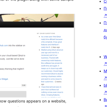
С
П
П
д
б
W
M
b
B
how questions appears on a website,