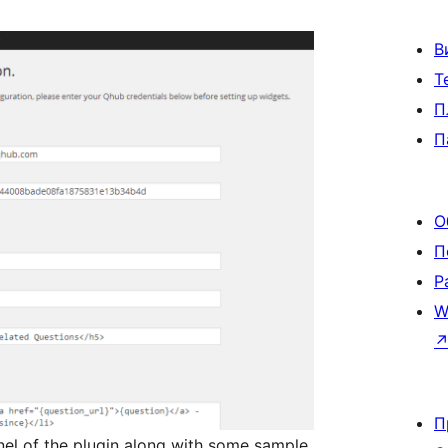
В
Т
П
П
О
П
Р
W
П
nel of the plugin along with some sample