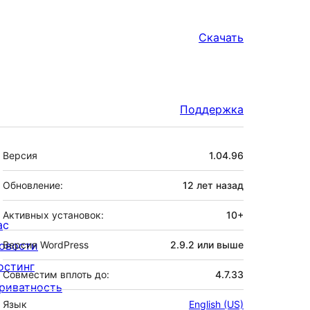
Скачать
Поддержка
Мета
Версия
1.04.96
Обновление:
12 лет
назад
Активных установок:
10+
ас
овости
Версия WordPress
2.9.2 или выше
остинг
Совместим вплоть до:
4.7.33
риватность
Язык
English (US)