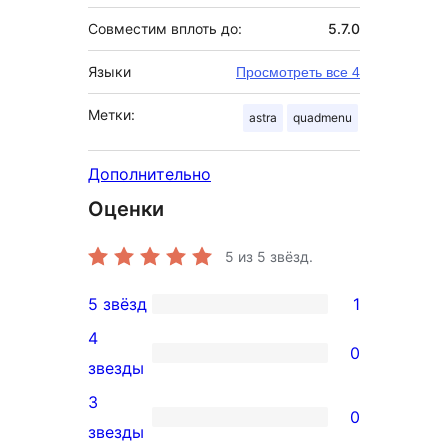
Совместим вплоть до:
5.7.0
Языки
Просмотреть все 4
Метки:
astra
quadmenu
Дополнительно
Оценки
5
из 5 звёзд.
5 звёзд
1
1
4
5-
0
0
звезды
звездный
4-
3
отзыв
0
звездный
0
звезды