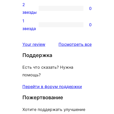
отзыв
3-
2
0
звездный
0
звезды
отзыв
2-
1
0
звездный
0
звезда
отзыв
1-
звездный
отзывы
Your review
Посмотреть все
отзыв
Поддержка
Есть что сказать? Нужна
помощь?
Перейти в форум поддержки
Пожертвование
Хотите поддержать улучшение