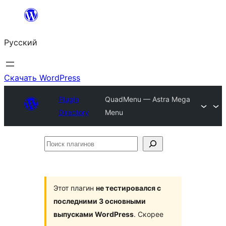
Перейти
к
Русский
содержимому
Скачать WordPress
Plugin
QuadMenu — Astra Mega
Directory
Menu
Поиск
плагинов
Этот плагин
не тестировался с
последними 3 основными
выпусками WordPress
. Скорее