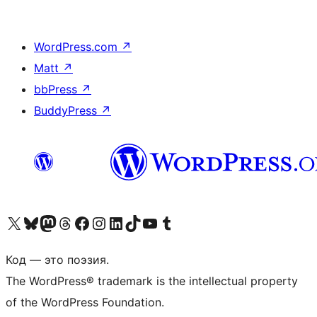
WordPress.com
↗
Matt
↗
bbPress
↗
BuddyPress
↗
Посетите нас в X (ранее Twitter)
Посетите нашу учётную запись в Bluesky
Посетите нашу ленту в Mastodon
Посетите нашу учётную запись в Threads
Посетите нашу страницу на Facebook
Посетите наш Instagram
Посетите нашу страницу в LinkedIn
Посетите нашу учётную запись в TikTok
Посетите наш канал YouTube
Посетите нашу учётную запись в Tumblr
Код — это поэзия.
The WordPress® trademark is the intellectual property
of the WordPress Foundation.