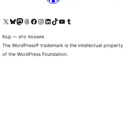
Посетите нас в X (ранее Twitter)
Посетите нашу учётную запись в Bluesky
Посетите нашу ленту в Mastodon
Посетите нашу учётную запись в Threads
Посетите нашу страницу на Facebook
Посетите наш Instagram
Посетите нашу страницу в LinkedIn
Посетите нашу учётную запись в TikTok
Посетите наш канал YouTube
Посетите нашу учётную запись в Tumblr
Код — это поэзия.
The WordPress® trademark is the intellectual property
of the WordPress Foundation.