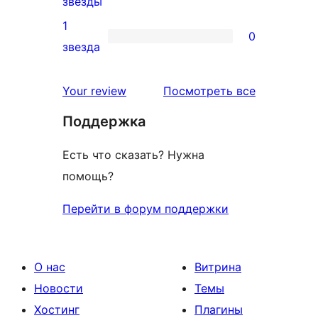
0
звезды
отзыв
2-
1
0
звездный
0
звезда
отзыв
1-
звездный
отзывы
Your review
Посмотреть все
отзыв
Поддержка
Есть что сказать? Нужна
помощь?
Перейти в форум поддержки
О нас
Витрина
Новости
Темы
Хостинг
Плагины