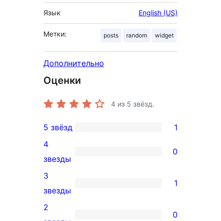
Язык
English (US)
Метки:
posts
random
widget
Дополнительно
Оценки
4
из 5 звёзд.
5 звёзд
1
1
4
5-
0
0
звезды
звездный
4-
3
отзыв
1
звездный
1
звезды
отзыв
3-
2
0
звездный