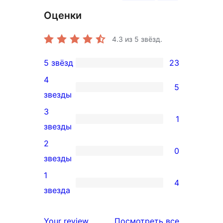
Оценки
4.3
из 5 звёзд.
5 звёзд
23
23
4
5-
5
5
звезды
звездный
4-
3
отзыв
1
звездный
1
звезды
отзыв
3-
2
0
звездный
0
звезды
отзыв
2-
1
4
звездный
4
звезда
отзыв
1-
звездный
отзывы
Your review
Посмотреть все