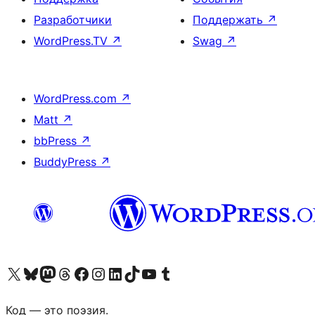
Разработчики
Поддержать
↗
WordPress.TV
↗
Swag
↗
WordPress.com
↗
Matt
↗
bbPress
↗
BuddyPress
↗
Посетите нас в X (ранее Twitter)
Посетите нашу учётную запись в Bluesky
Посетите нашу ленту в Mastodon
Посетите нашу учётную запись в Threads
Посетите нашу страницу на Facebook
Посетите наш Instagram
Посетите нашу страницу в LinkedIn
Посетите нашу учётную запись в TikTok
Посетите наш канал YouTube
Посетите нашу учётную запись в Tumblr
Код — это поэзия.