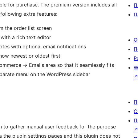
able for purchase. The premium version includes all
П
following extra features:
П
 the order list screen
ith a rich text editor
О
tes with optional email notifications
П
how newest or oldest first
Р
mmerce -> Emails area so that it seamlessly fits
W
parate menu on the WordPress sidebar
П
С
П
on to gather manual user feedback for the purpose
ia the plugin settings pages and this plugin does not