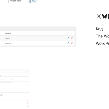
Посетите нас в X (р
Посетите нашу
П
Код — 
The Wo
WordPr