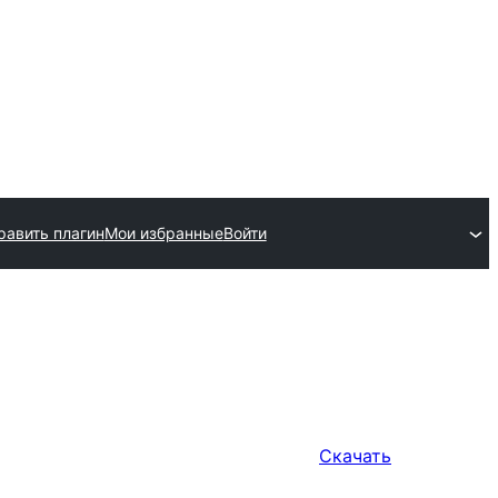
равить плагин
Мои избранные
Войти
Скачать