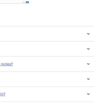
 notes?
in?