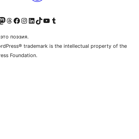
анее Twitter)
 учётную запись в Bluesky
осетите нашу ленту в Mastodon
Посетите нашу учётную запись в Threads
Посетите нашу страницу на Facebook
Посетите наш Instagram
Посетите нашу страницу в LinkedIn
Посетите нашу учётную запись в TikTok
Посетите наш канал YouTube
Посетите нашу учётную запись в Tumblr
это поэзия.
rdPress® trademark is the intellectual property of the
ess Foundation.