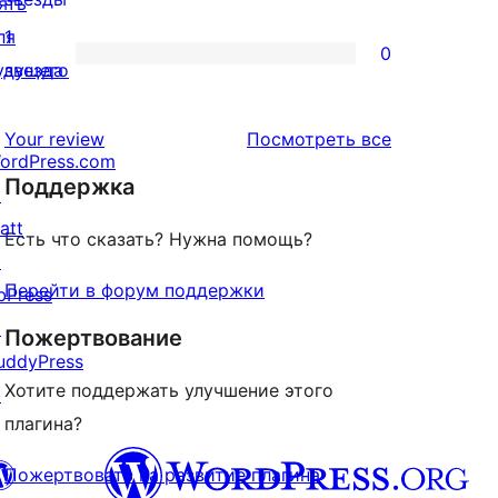
ять
отзыв
2-
ля
1
0
звездный
0
удущего
звезда
отзыв
1-
звездный
отзывы
Your review
Посмотреть все
ordPress.com
отзыв
Поддержка
↗
att
Есть что сказать? Нужна помощь?
↗
Перейти в форум поддержки
bPress
↗
Пожертвование
uddyPress
Хотите поддержать улучшение этого
↗
плагина?
Пожертвовать на развитие плагина