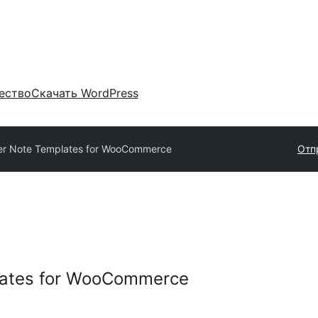
ество
Скачать WordPress
er Note Templates for WooCommerce
Отп
lates for WooCommerce