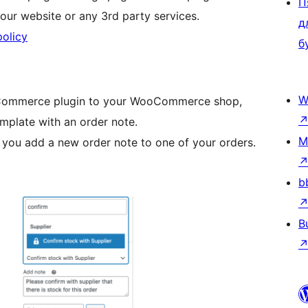
П
 our website or any 3rd party services.
д
policy
б
W
oCommerce plugin to your WooCommerce shop,
emplate with an order note.
M
 you add a new order note to one of your orders.
b
B