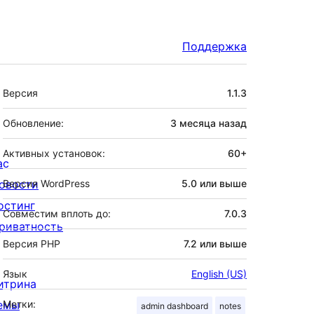
Поддержка
Мета
Версия
1.1.3
Обновление:
3 месяца
назад
Активных установок:
60+
ас
овости
Версия WordPress
5.0 или выше
остинг
Совместим вплоть до:
7.0.3
риватность
Версия PHP
7.2 или выше
Язык
English (US)
итрина
емы
Метки:
admin dashboard
notes