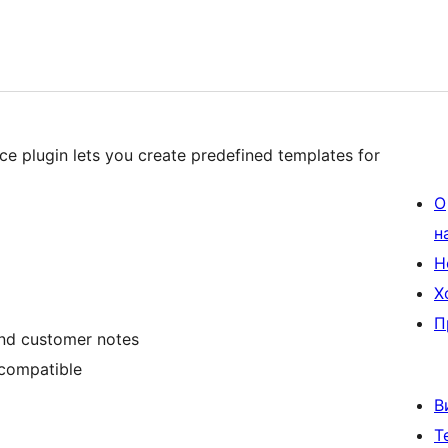
plugin lets you create predefined templates for
О
н
Н
Х
П
and customer notes
compatible
В
Т