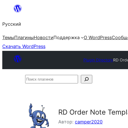
Перейти
к
Русский
содержимому
Темы
Плагины
Новости
Поддержка
О WordPress
Сообщ
Скачать WordPress
Plugin Directory
RD Ord
Поиск
плагинов
RD Order Note Temp
Автор:
camper2020