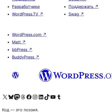
Разработчики
Поддержать
↗
WordPress.TV
↗
Swag
↗
WordPress.com
↗
Matt
↗
bbPress
↗
BuddyPress
↗
Посетите нас в X (ранее Twitter)
Посетите нашу учётную запись в Bluesky
Посетите нашу ленту в Mastodon
Посетите нашу учётную запись в Threads
Посетите нашу страницу на Facebook
Посетите наш Instagram
Посетите нашу страницу в LinkedIn
Посетите нашу учётную запись в TikTok
Посетите наш канал YouTube
Посетите нашу учётную запись в Tumblr
Код — это поэзия.