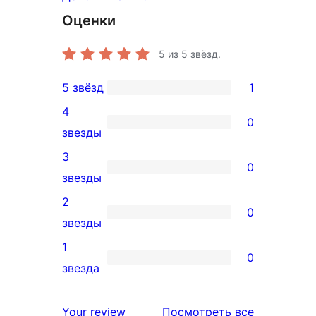
Оценки
5
из 5 звёзд.
5 звёзд
1
1
4
5-
0
0
звезды
звездный
4-
3
отзыв
0
звездный
0
звезды
отзыв
3-
2
0
звездный
0
звезды
отзыв
2-
1
0
звездный
0
звезда
отзыв
1-
звездный
отзывы
Your review
Посмотреть все