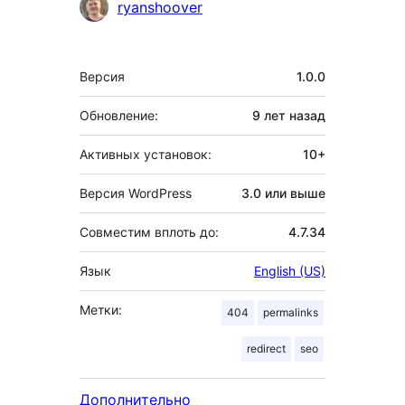
Участники
ryanshoover
Мета
Версия
1.0.0
Обновление:
9 лет
назад
Активных установок:
10+
Версия WordPress
3.0 или выше
Совместим вплоть до:
4.7.34
Язык
English (US)
Метки:
404
permalinks
redirect
seo
Дополнительно