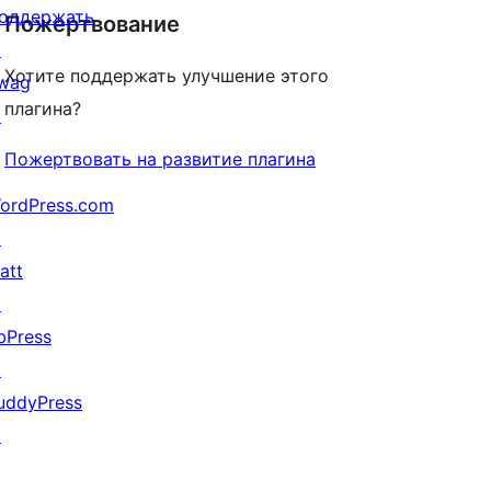
оддержать
Пожертвование
↗
Хотите поддержать улучшение этого
wag
плагина?
↗
Пожертвовать на развитие плагина
ordPress.com
↗
att
↗
bPress
↗
uddyPress
↗