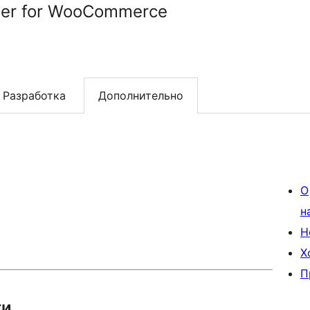
ider for WooCommerce
Разработка
Дополнительно
О
н
Н
Х
П
ти