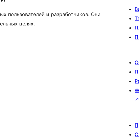
В
ых пользователей и разработчиков. Они
Т
ельных целях.
П
П
О
П
Р
W
П
С