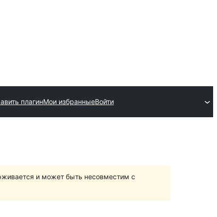
авить плагин
Мои избранные
Войти
ерживается и может быть несовместим с