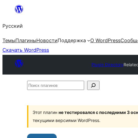
Перейти
к
Русский
содержимому
Темы
Плагины
Новости
Поддержка
О WordPress
Сообщ
Скачать WordPress
Plugin Directory
Relate
Поиск
плагинов
Этот плагин
не тестировался с последними 3 о
текущими версиями WordPress.