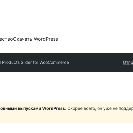
ество
Скачать WordPress
d Products Slider for WooCommerce
Отпр
сновными выпусками WordPress
. Скорее всего, он уже не подд