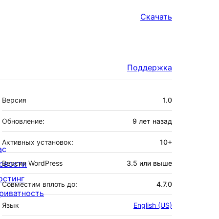
Скачать
Поддержка
Мета
Версия
1.0
Обновление:
9 лет
назад
Активных установок:
10+
ас
овости
Версия WordPress
3.5 или выше
остинг
Совместим вплоть до:
4.7.0
риватность
Язык
English (US)