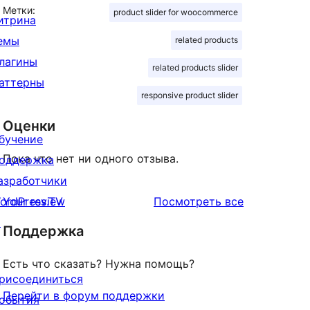
Метки:
product slider for woocommerce
итрина
емы
related products
лагины
related products slider
аттерны
responsive product slider
Оценки
бучение
Пока что нет ни одного отзыва.
оддержка
азработчики
отзывы
ordPress.TV
Your review
Посмотреть все
↗
Поддержка
Есть что сказать? Нужна помощь?
рисоединиться
Перейти в форум поддержки
обытия