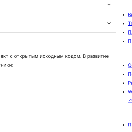
В
Т
П
П
оект с открытым исходным кодом. В развитие
тники:
О
П
Р
W
П