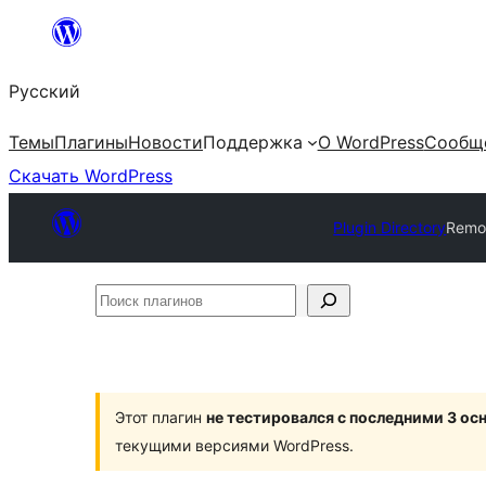
Перейти
к
Русский
содержимому
Темы
Плагины
Новости
Поддержка
О WordPress
Сообщ
Скачать WordPress
Plugin Directory
Remo
Поиск
плагинов
Этот плагин
не тестировался с последними 3 о
текущими версиями WordPress.