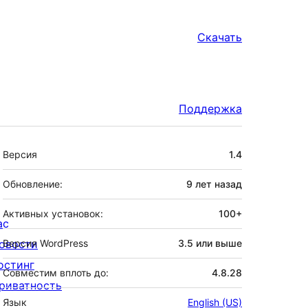
Скачать
Поддержка
Мета
Версия
1.4
Обновление:
9 лет
назад
Активных установок:
100+
ас
овости
Версия WordPress
3.5 или выше
остинг
Совместим вплоть до:
4.8.28
риватность
Язык
English (US)