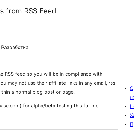
s from RSS Feed
Разработка
e RSS feed so you will be in compliance with
 may not use their affiliate links in any email, rss
О
r within a normal blog post or page.
н
ise.com) for alpha/beta testing this for me.
Н
Х
П