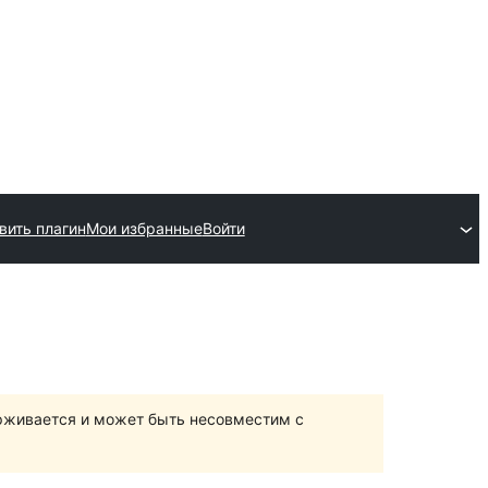
вить плагин
Мои избранные
Войти
ерживается и может быть несовместим с