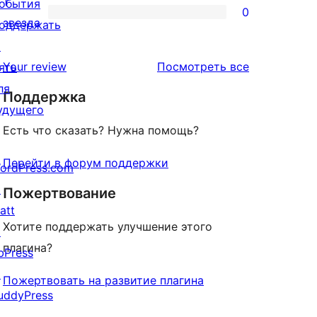
1
обытия
0
звездный
0
звезда
оддержать
отзыв
1-
↗
звездный
отзывы
Your review
Посмотреть все
ять
отзыв
ля
Поддержка
удущего
Есть что сказать? Нужна помощь?
Перейти в форум поддержки
ordPress.com
↗
Пожертвование
att
Хотите поддержать улучшение этого
↗
плагина?
bPress
↗
Пожертвовать на развитие плагина
uddyPress
↗