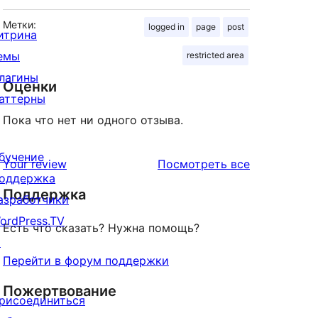
Метки:
logged in
page
post
итрина
емы
restricted area
лагины
Оценки
аттерны
Пока что нет ни одного отзыва.
бучение
отзывы
Your review
Посмотреть все
оддержка
Поддержка
азработчики
ordPress.TV
Есть что сказать? Нужна помощь?
↗
Перейти в форум поддержки
Пожертвование
рисоединиться