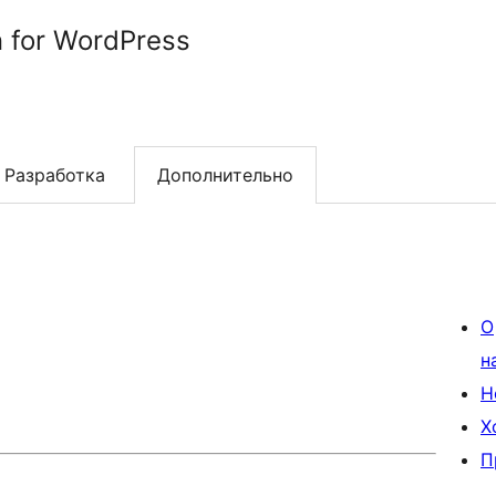
n for WordPress
Разработка
Дополнительно
О
н
Н
Х
П