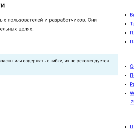
ти
В
ых пользователей и разработчиков. Они
Т
ельных целях.
П
П
пасны или содержать ошибки, их не рекомендуется
О
П
Р
W
П