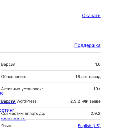
Скачать
Поддержка
Мета
Версия
1.0
Обновление:
16 лет
назад
Активных установок:
10+
ас
овости
Версия WordPress
2.9.2 или выше
остинг
Совместим вплоть до:
2.9.2
риватность
Язык
English (US)