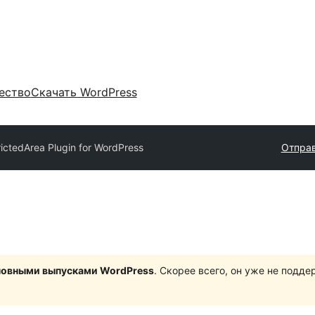
ество
Скачать WordPress
rictedArea Plugin for WordPress
Отправ
сновными выпусками WordPress
. Скорее всего, он уже не подд