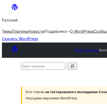
Перейти
к
Русский
содержимому
Темы
Плагины
Новости
Поддержка
О WordPress
Сообщ
Скачать WordPress
Plugin Directory
Rest
Поиск
плагинов
Этот плагин
не тестировался с последними 3 о
текущими версиями WordPress.