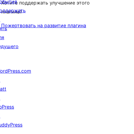
обытия
Хотите поддержать улучшение этого
оддержать
плагина?
↗
Пожертвовать на развитие плагина
ять
ля
удущего
ordPress.com
↗
att
↗
bPress
↗
uddyPress
↗