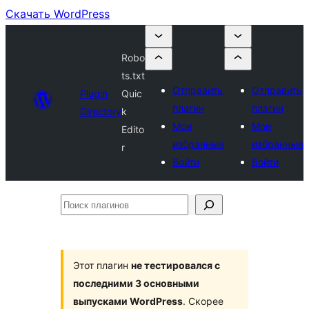
Скачать WordPress
Robo
ts.txt
Отправить
Отправить
Plugin
Quic
плагин
плагин
Directory
k
Мои
Мои
Edito
избранные
избранные
r
Войти
Войти
Поиск
плагинов
Этот плагин
не тестировался с
последними 3 основными
выпусками WordPress
. Скорее