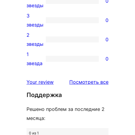
0
0
звезды
звездный
4-
3
отзыв
0
звездный
0
звезды
отзыв
3-
2
0
звездный
0
звезды
отзыв
2-
1
0
звездный
0
звезда
отзыв
1-
звездный
отзывы
Your review
Посмотреть все
отзыв
Поддержка
Решено проблем за последние 2
месяца:
0 из 1