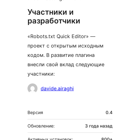
Участники и
разработчики
«Robots.txt Quick Editor» —
проект с открытым исходным
кодом. В развитие плагина
внесли свой вклад следующие
участники:
Участники
davide.airaghi
Мета
Версия
0.4
Обновление:
3 года
назад
Активных установок:
800+