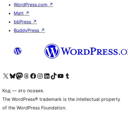
WordPress.com
↗
Matt
↗
bbPress
↗
BuddyPress
↗
Посетите нас в X (ранее Twitter)
Посетите нашу учётную запись в Bluesky
Посетите нашу ленту в Mastodon
Посетите нашу учётную запись в Threads
Посетите нашу страницу на Facebook
Посетите наш Instagram
Посетите нашу страницу в LinkedIn
Посетите нашу учётную запись в TikTok
Посетите наш канал YouTube
Посетите нашу учётную запись в Tumblr
Код — это поэзия.
The WordPress® trademark is the intellectual property
of the WordPress Foundation.