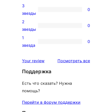
4-
3
отзыв
0
звездный
0
звезды
отзыв
3-
2
0
звездный
0
звезды
отзыв
2-
1
0
звездный
0
звезда
отзыв
1-
звездный
отзывы
Your review
Посмотреть все
отзыв
Поддержка
Есть что сказать? Нужна
помощь?
Перейти в форум поддержки