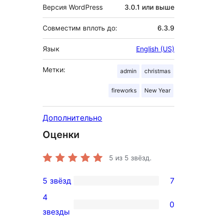
Версия WordPress
3.0.1 или выше
Совместим вплоть до:
6.3.9
Язык
English (US)
Метки:
admin
christmas
fireworks
New Year
Дополнительно
Оценки
5
из 5 звёзд.
5 звёзд
7
7
4
5-
0
0
звезды
звездный