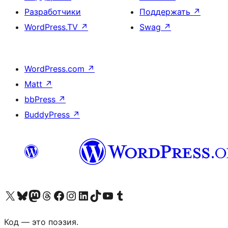
Разработчики
Поддержать
↗
WordPress.TV
↗
Swag
↗
WordPress.com
↗
Matt
↗
bbPress
↗
BuddyPress
↗
Посетите нас в X (ранее Twitter)
Посетите нашу учётную запись в Bluesky
Посетите нашу ленту в Mastodon
Посетите нашу учётную запись в Threads
Посетите нашу страницу на Facebook
Посетите наш Instagram
Посетите нашу страницу в LinkedIn
Посетите нашу учётную запись в TikTok
Посетите наш канал YouTube
Посетите нашу учётную запись в Tumblr
Код — это поэзия.