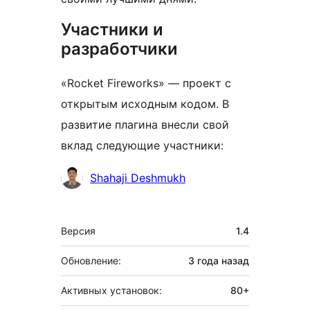
Участники и
разработчики
«Rocket Fireworks» — проект с
открытым исходным кодом. В
развитие плагина внесли свой
вклад следующие участники:
Участники
Shahaji Deshmukh
Мета
Версия
1.4
Обновление:
3 года
назад
Активных установок:
80+