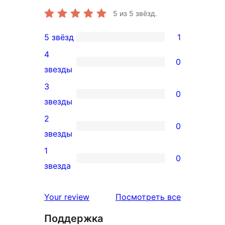
5
из 5 звёзд.
5 звёзд
1
1
4
5-
0
0
звезды
звездный
4-
3
отзыв
0
звездный
0
звезды
отзыв
3-
2
0
звездный
0
звезды
отзыв
2-
1
0
звездный
0
звезда
отзыв
1-
звездный
отзывы
Your review
Посмотреть все
отзыв
Поддержка