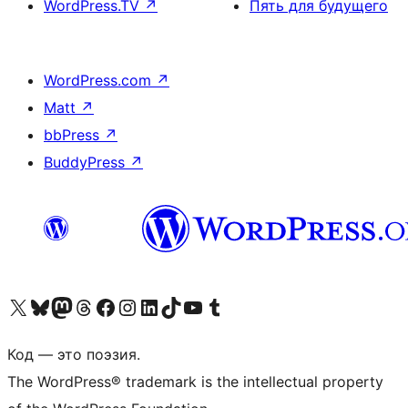
WordPress.TV
↗
Пять для будущего
WordPress.com
↗
Matt
↗
bbPress
↗
BuddyPress
↗
Посетите нас в X (ранее Twitter)
Посетите нашу учётную запись в Bluesky
Посетите нашу ленту в Mastodon
Посетите нашу учётную запись в Threads
Посетите нашу страницу на Facebook
Посетите наш Instagram
Посетите нашу страницу в LinkedIn
Посетите нашу учётную запись в TikTok
Посетите наш канал YouTube
Посетите нашу учётную запись в Tumblr
Код — это поэзия.
The WordPress® trademark is the intellectual property