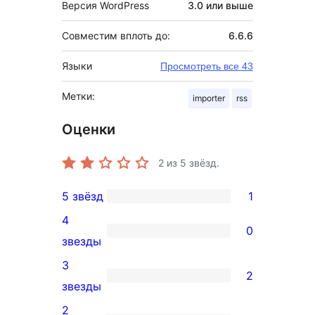
Версия WordPress
3.0 или выше
Совместим вплоть до:
6.6.6
Языки
Просмотреть все 43
Метки:
importer
rss
Оценки
2
из 5 звёзд.
5 звёзд
1
1
4
5-
0
0
звезды
звездный
4-
3
отзыв
2
звездный
2
звезды
отзыв
3-
2