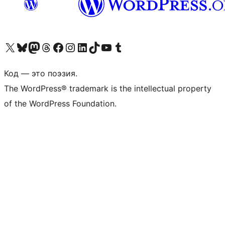
Посетите нас в X (ранее Twitter)
Посетите нашу учётную запись в Bluesky
Посетите нашу ленту в Mastodon
Посетите нашу учётную запись в Threads
Посетите нашу страницу на Facebook
Посетите наш Instagram
Посетите нашу страницу в LinkedIn
Посетите нашу учётную запись в TikTok
Посетите наш канал YouTube
Посетите нашу учётную запись в Tumblr
Код — это поэзия.
The WordPress® trademark is the intellectual property
of the WordPress Foundation.