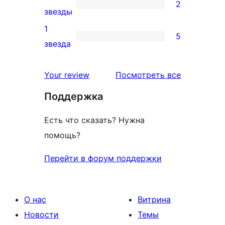
2
звездный
2
звезды
отзыв
2-
1
5
звездный
5
звезда
отзыв
1-
звездный
отзывы
Your review
Посмотреть все
отзыв
Поддержка
Есть что сказать? Нужна
помощь?
Перейти в форум поддержки
О нас
Витрина
Новости
Темы