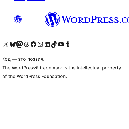
Посетите нас в X (ранее Twitter)
Посетите нашу учётную запись в Bluesky
Посетите нашу ленту в Mastodon
Посетите нашу учётную запись в Threads
Посетите нашу страницу на Facebook
Посетите наш Instagram
Посетите нашу страницу в LinkedIn
Посетите нашу учётную запись в TikTok
Посетите наш канал YouTube
Посетите нашу учётную запись в Tumblr
Код — это поэзия.
The WordPress® trademark is the intellectual property
of the WordPress Foundation.