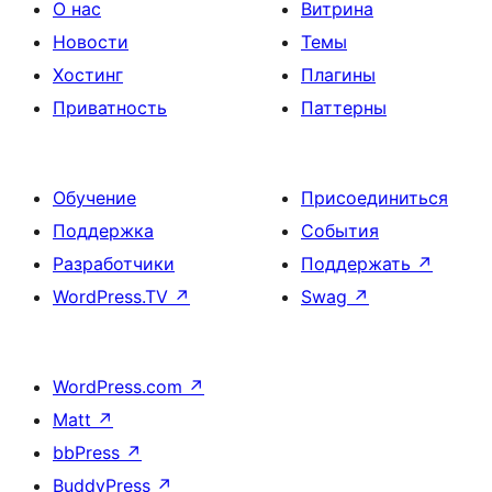
О нас
Витрина
Новости
Темы
Хостинг
Плагины
Приватность
Паттерны
Обучение
Присоединиться
Поддержка
События
Разработчики
Поддержать
↗
WordPress.TV
↗
Swag
↗
WordPress.com
↗
Matt
↗
bbPress
↗
BuddyPress
↗