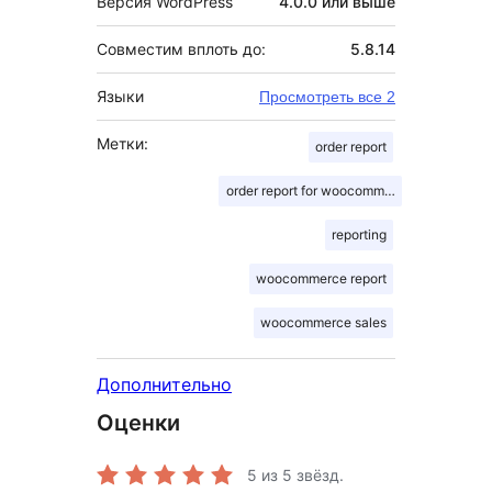
Версия WordPress
4.0.0 или выше
Совместим вплоть до:
5.8.14
Языки
Просмотреть все 2
Метки:
order report
order report for woocommerce
reporting
woocommerce report
woocommerce sales
Дополнительно
Оценки
5
из 5 звёзд.