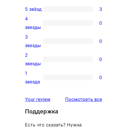
5 звёзд
3
3
4
5-
0
0
звезды
звездный
4-
3
отзыв
0
звездный
0
звезды
отзыв
3-
2
0
звездный
0
звезды
отзыв
2-
1
0
звездный
0
звезда
отзыв
1-
звездный
отзывы
Your review
Посмотреть все
отзыв
Поддержка
Есть что сказать? Нужна