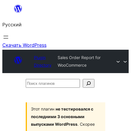
Перейти
к
Русский
содержимому
Скачать WordPress
Plugin
Sales Order Report for
Directory
WooCommerce
Поиск
плагинов
Этот плагин
не тестировался с
последними 3 основными
выпусками WordPress
. Скорее