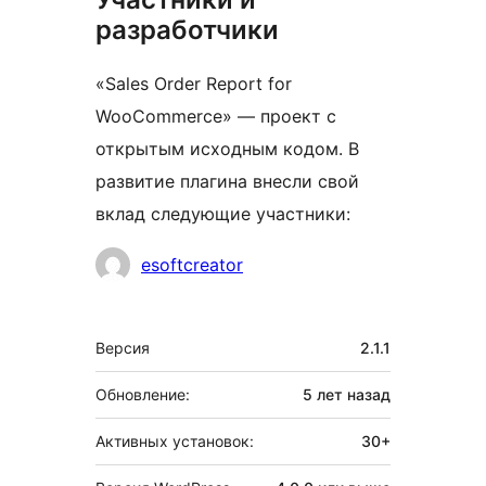
разработчики
«Sales Order Report for
WooCommerce» — проект с
открытым исходным кодом. В
развитие плагина внесли свой
вклад следующие участники:
Участники
esoftcreator
Мета
Версия
2.1.1
Обновление:
5 лет
назад
Активных установок:
30+