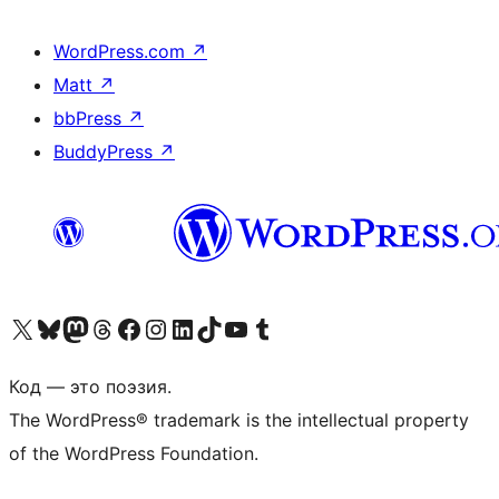
WordPress.com
↗
Matt
↗
bbPress
↗
BuddyPress
↗
Посетите нас в X (ранее Twitter)
Посетите нашу учётную запись в Bluesky
Посетите нашу ленту в Mastodon
Посетите нашу учётную запись в Threads
Посетите нашу страницу на Facebook
Посетите наш Instagram
Посетите нашу страницу в LinkedIn
Посетите нашу учётную запись в TikTok
Посетите наш канал YouTube
Посетите нашу учётную запись в Tumblr
Код — это поэзия.
The WordPress® trademark is the intellectual property
of the WordPress Foundation.