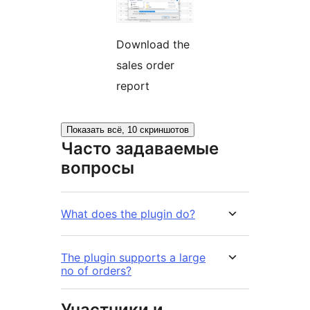
Download the
sales order
report
Показать всё, 10 скриншотов
Часто задаваемые
вопросы
What does the plugin do?
The plugin supports a large
no of orders?
Участники и