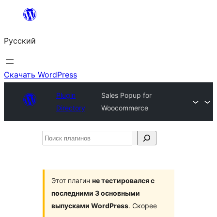
Перейти
к
Русский
содержимому
Скачать WordPress
Plugin
Sales Popup for
Directory
Woocommerce
Поиск
плагинов
Этот плагин
не тестировался с
последними 3 основными
выпусками WordPress
. Скорее