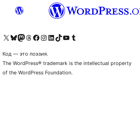
Посетите нас в X (ранее Twitter)
Посетите нашу учётную запись в Bluesky
Посетите нашу ленту в Mastodon
Посетите нашу учётную запись в Threads
Посетите нашу страницу на Facebook
Посетите наш Instagram
Посетите нашу страницу в LinkedIn
Посетите нашу учётную запись в TikTok
Посетите наш канал YouTube
Посетите нашу учётную запись в Tumblr
Код — это поэзия.
The WordPress® trademark is the intellectual property
of the WordPress Foundation.