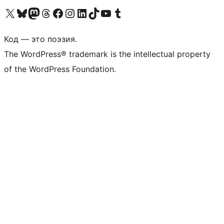
Посетите нас в X (ранее Twitter)
Посетите нашу учётную запись в Bluesky
Посетите нашу ленту в Mastodon
Посетите нашу учётную запись в Threads
Посетите нашу страницу на Facebook
Посетите наш Instagram
Посетите нашу страницу в LinkedIn
Посетите нашу учётную запись в TikTok
Посетите наш канал YouTube
Посетите нашу учётную запись в Tumblr
Код — это поэзия.
The WordPress® trademark is the intellectual property
of the WordPress Foundation.