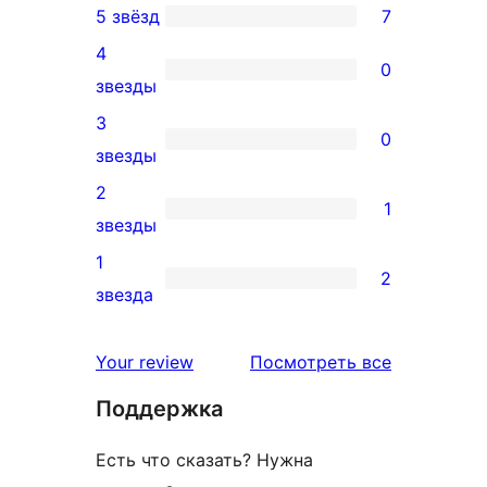
5 звёзд
7
7
4
5-
0
0
звезды
звездный
4-
3
отзыв
0
звездный
0
звезды
отзыв
3-
2
1
звездный
1
звезды
отзыв
2-
1
2
звездный
2
звезда
отзыв
1-
звездный
отзывы
Your review
Посмотреть все
отзыв
Поддержка
Есть что сказать? Нужна