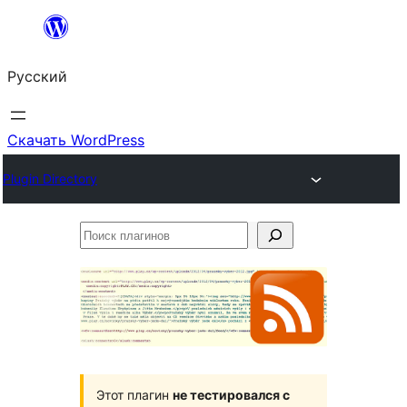
Перейти
к
Русский
содержимому
Скачать WordPress
Plugin Directory
Поиск
плагинов
Этот плагин
не тестировался с