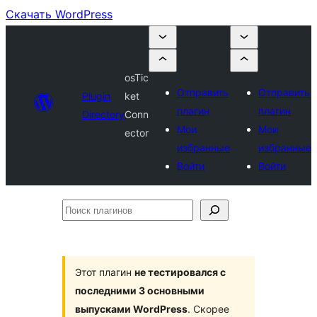
Скачать WordPress
osTic
Отправить
Отправить
Plugin
ket
плагин
плагин
Directory
Conn
Мои
Мои
ector
избранные
избранные
Войти
Войти
Поиск
плагинов
Этот плагин
не тестировался с
последними 3 основными
выпусками WordPress
. Скорее