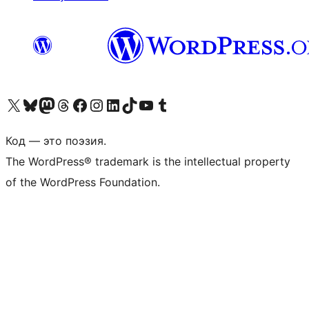
Посетите нас в X (ранее Twitter)
Посетите нашу учётную запись в Bluesky
Посетите нашу ленту в Mastodon
Посетите нашу учётную запись в Threads
Посетите нашу страницу на Facebook
Посетите наш Instagram
Посетите нашу страницу в LinkedIn
Посетите нашу учётную запись в TikTok
Посетите наш канал YouTube
Посетите нашу учётную запись в Tumblr
Код — это поэзия.
The WordPress® trademark is the intellectual property
of the WordPress Foundation.