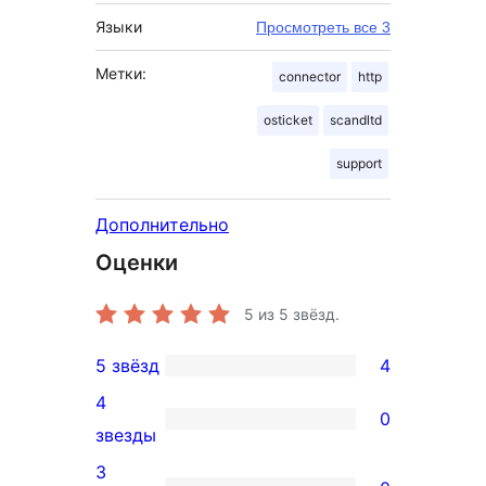
Языки
Просмотреть все 3
Метки:
connector
http
osticket
scandltd
support
Дополнительно
Оценки
5
из 5 звёзд.
5 звёзд
4
4
4
5-
0
0
звезды
звездный
4-
3
отзыв