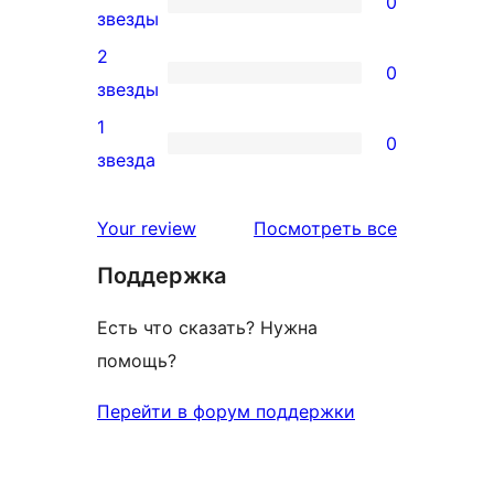
0
звездный
0
звезды
отзыв
3-
2
0
звездный
0
звезды
отзыв
2-
1
0
звездный
0
звезда
отзыв
1-
звездный
отзывы
Your review
Посмотреть все
отзыв
Поддержка
Есть что сказать? Нужна
помощь?
Перейти в форум поддержки