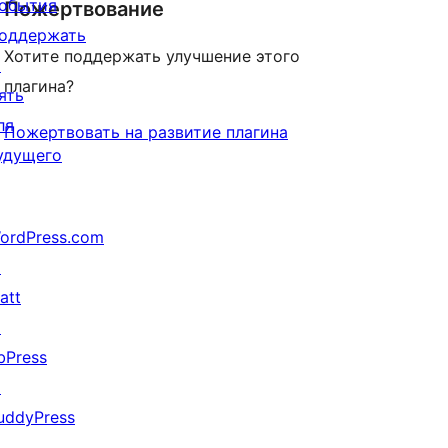
обытия
Пожертвование
оддержать
Хотите поддержать улучшение этого
↗
плагина?
ять
ля
Пожертвовать на развитие плагина
удущего
ordPress.com
↗
att
↗
bPress
↗
uddyPress
↗