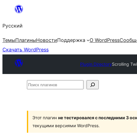
Перейти
к
Русский
содержимому
Темы
Плагины
Новости
Поддержка
О WordPress
Сообщ
Скачать WordPress
Plugin Directory
Scrolling Tw
Поиск
плагинов
Этот плагин
не тестировался с последними 3 о
текущими версиями WordPress.