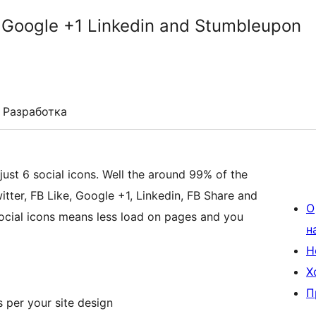
ke Google +1 Linkedin and Stumbleupon
Разработка
 just 6 social icons. Well the around 99% of the
witter, FB Like, Google +1, Linkedin, FB Share and
О
ocial icons means less load on pages and you
н
Н
Х
П
s per your site design