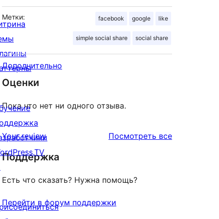
Метки:
facebook
google
like
итрина
емы
simple social share
social share
лагины
Дополнительно
аттерны
Оценки
Пока что нет ни одного отзыва.
бучение
оддержка
отзывы
Your review
Посмотреть все
азработчики
ordPress.TV
Поддержка
↗
Есть что сказать? Нужна помощь?
Перейти в форум поддержки
рисоединиться