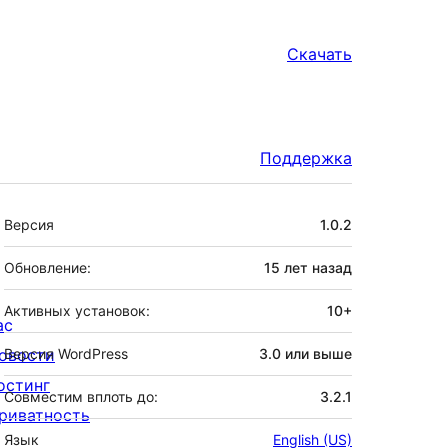
Скачать
Поддержка
Мета
Версия
1.0.2
Обновление:
15 лет
назад
Активных установок:
10+
ас
овости
Версия WordPress
3.0 или выше
остинг
Совместим вплоть до:
3.2.1
риватность
Язык
English (US)