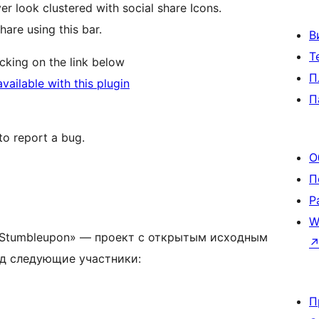
er look clustered with social share Icons.
hare using this bar.
В
Т
cking on the link below
П
ailable with this plugin
П
to report a bug.
О
П
Р
W
and Stumbleupon» — проект с открытым исходным
ад следующие участники:
П