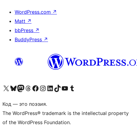
WordPress.com
↗
Matt
↗
bbPress
↗
BuddyPress
↗
Посетите нас в X (ранее Twitter)
Посетите нашу учётную запись в Bluesky
Посетите нашу ленту в Mastodon
Посетите нашу учётную запись в Threads
Посетите нашу страницу на Facebook
Посетите наш Instagram
Посетите нашу страницу в LinkedIn
Посетите нашу учётную запись в TikTok
Посетите наш канал YouTube
Посетите нашу учётную запись в Tumblr
Код — это поэзия.
The WordPress® trademark is the intellectual property
of the WordPress Foundation.