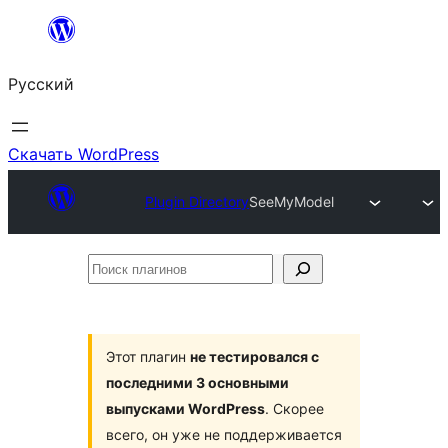
Перейти
к
Русский
содержимому
Скачать WordPress
Plugin Directory
SeeMyModel
Поиск
плагинов
Этот плагин
не тестировался с
последними 3 основными
выпусками WordPress
. Скорее
всего, он уже не поддерживается