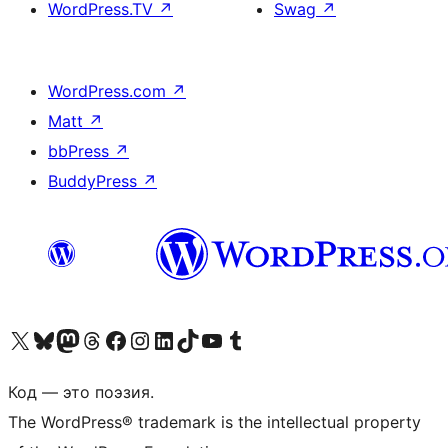
WordPress.TV
↗
Swag
↗
WordPress.com
↗
Matt
↗
bbPress
↗
BuddyPress
↗
Посетите нас в X (ранее Twitter)
Посетите нашу учётную запись в Bluesky
Посетите нашу ленту в Mastodon
Посетите нашу учётную запись в Threads
Посетите нашу страницу на Facebook
Посетите наш Instagram
Посетите нашу страницу в LinkedIn
Посетите нашу учётную запись в TikTok
Посетите наш канал YouTube
Посетите нашу учётную запись в Tumblr
Код — это поэзия.
The WordPress® trademark is the intellectual property