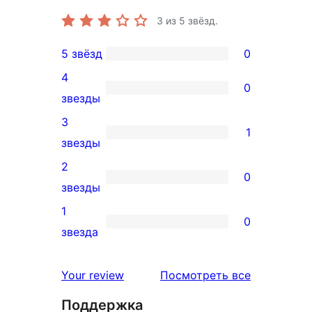
3
из 5 звёзд.
5 звёзд
0
0
4
5-
0
0
звезды
звездный
4-
3
отзыв
1
звездный
1
звезды
отзыв
3-
2
0
звездный
0
звезды
отзыв
2-
1
0
звездный
0
звезда
отзыв
1-
звездный
отзывы
Your review
Посмотреть все
отзыв
Поддержка