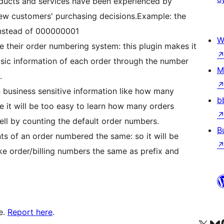
roducts and services have been experienced by
ew customers' purchasing decisions.Example: the
 instead of 000000001
W
e their order numbering system: this plugin makes it
asic information of each order through the number
M
.
 business sensitive information like how many
b
e it will be too easy to learn how many orders
ll by counting the default order numbers.
B
ts of an order numbered the same: so it will be
ke order/billing numbers the same as prefix and
e.
Report here
.