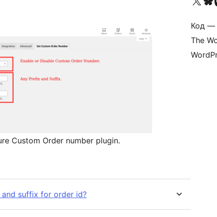
Посетите нас в X (р
Посетите нашу
П
Код — 
The Wo
WordPr
ure Custom Order number plugin.
 and suffix for order id?