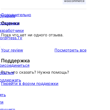
woocommerce
Дополнительно
бучение
Оценки
оддержка
азработчики
Пока что нет ни одного отзыва.
ordPress.TV
↗
отзывы
Your review
Посмотреть все
Поддержка
рисоединиться
Есть что сказать? Нужна помощь?
обытия
оддержать
Перейти в форум поддержки
↗
ять
ля
удущего