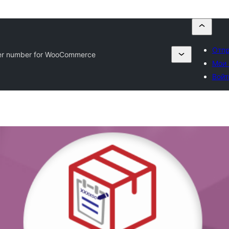
Отпр
er number for WooCommerce
Мои 
Войт