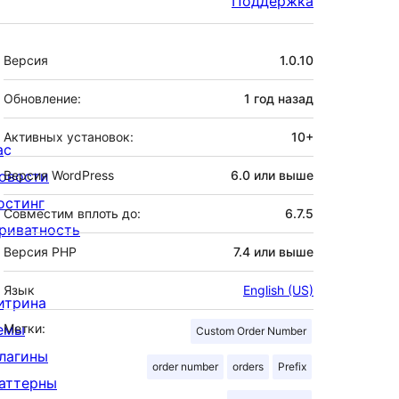
Поддержка
Мета
Версия
1.0.10
Обновление:
1 год
назад
Активных установок:
10+
ас
овости
Версия WordPress
6.0 или выше
остинг
Совместим вплоть до:
6.7.5
риватность
Версия PHP
7.4 или выше
Язык
English (US)
итрина
емы
Метки:
Custom Order Number
лагины
order number
orders
Prefix
аттерны