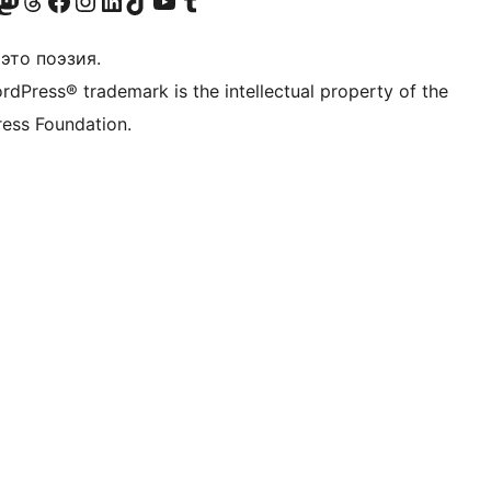
анее Twitter)
 учётную запись в Bluesky
осетите нашу ленту в Mastodon
Посетите нашу учётную запись в Threads
Посетите нашу страницу на Facebook
Посетите наш Instagram
Посетите нашу страницу в LinkedIn
Посетите нашу учётную запись в TikTok
Посетите наш канал YouTube
Посетите нашу учётную запись в Tumblr
это поэзия.
rdPress® trademark is the intellectual property of the
ess Foundation.