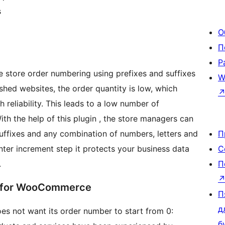
s
О
П
Р
store order numbering using prefixes and suffixes
W
shed websites, the order quantity is low, which
 reliability. This leads to a low number of
ith the help of this plugin , the store managers can
uffixes and any combination of numbers, letters and
П
nter increment step it protects your business data
С
.
П
r for WooCommerce
П
д
oes not want its order number to start from 0:
б