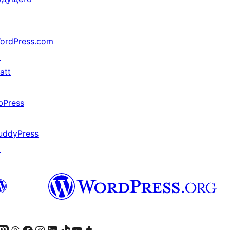
ordPress.com
↗
att
↗
bPress
↗
uddyPress
↗