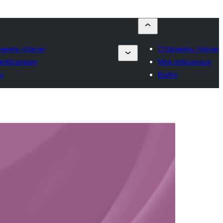
авить плагин
Отправить плагин
избранные
Мои избранные
и
Войти