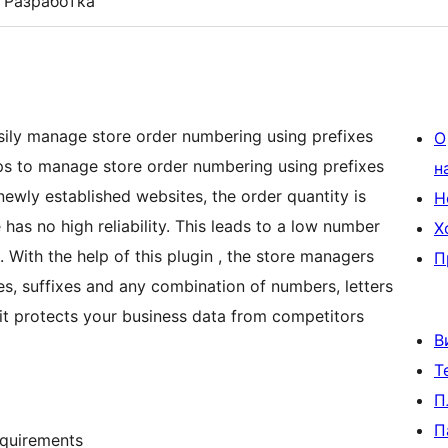
Разработка
ily manage store order numbering using prefixes
О
lps to manage store order numbering using prefixes
н
ewly established websites, the order quantity is
Н
has no high reliability. This leads to a low number
Х
 With the help of this plugin , the store managers
П
s, suffixes and any combination of numbers, letters
it protects your business data from competitors
В
Т
П
П
equirements