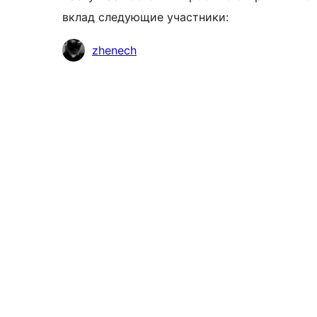
вклад следующие участники:
Участники
zhenech