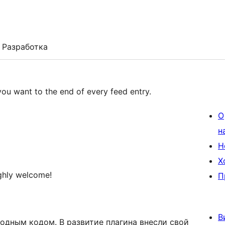
Разработка
ou want to the end of every feed entry.
О
н
Н
Х
ghly welcome!
П
В
одным кодом. В развитие плагина внесли свой