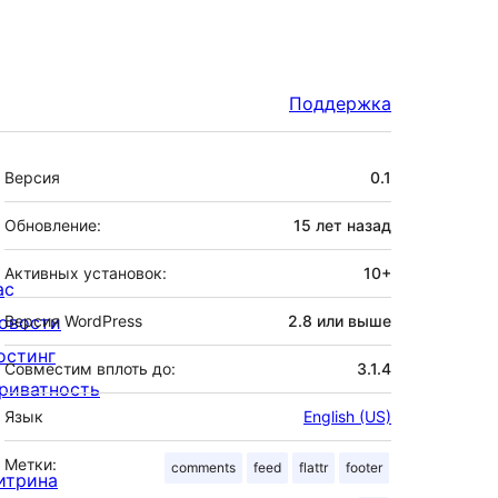
Поддержка
Мета
Версия
0.1
Обновление:
15 лет
назад
Активных установок:
10+
ас
овости
Версия WordPress
2.8 или выше
остинг
Совместим вплоть до:
3.1.4
риватность
Язык
English (US)
Метки:
comments
feed
flattr
footer
итрина