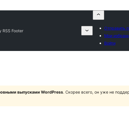
Отправить п
y RSS Footer
Мои избран
Войти
сновными выпусками WordPress
. Скорее всего, он уже не подд