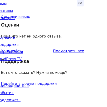
емы
rss
лагины
Дополнительно
аттерны
Оценки
Пока что нет ни одного отзыва.
бучение
оддержка
отзывы
Your review
Посмотреть все
азработчики
ordPress.TV
Поддержка
↗
Есть что сказать? Нужна помощь?
Перейти в форум поддержки
рисоединиться
обытия
оддержать