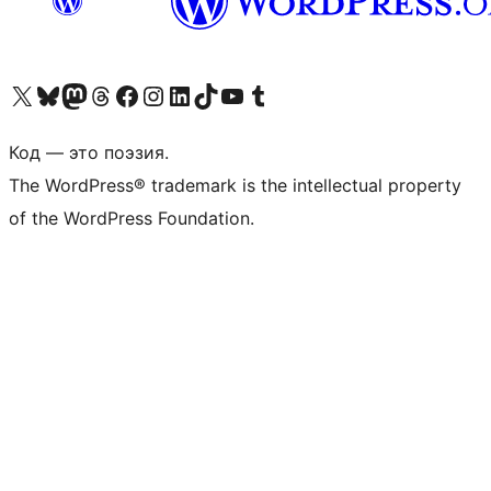
Посетите нас в X (ранее Twitter)
Посетите нашу учётную запись в Bluesky
Посетите нашу ленту в Mastodon
Посетите нашу учётную запись в Threads
Посетите нашу страницу на Facebook
Посетите наш Instagram
Посетите нашу страницу в LinkedIn
Посетите нашу учётную запись в TikTok
Посетите наш канал YouTube
Посетите нашу учётную запись в Tumblr
Код — это поэзия.
The WordPress® trademark is the intellectual property
of the WordPress Foundation.