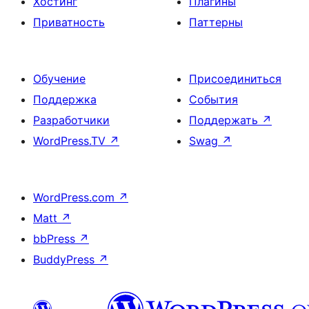
Хостинг
Плагины
Приватность
Паттерны
Обучение
Присоединиться
Поддержка
События
Разработчики
Поддержать
↗
WordPress.TV
↗
Swag
↗
WordPress.com
↗
Matt
↗
bbPress
↗
BuddyPress
↗