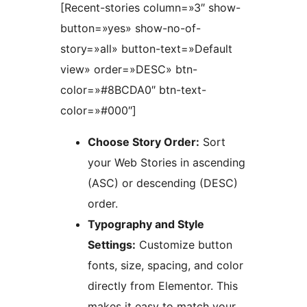
[Recent-stories column=»3″ show-
button=»yes» show-no-of-
story=»all» button-text=»Default
view» order=»DESC» btn-
color=»#8BCDA0″ btn-text-
color=»#000″]
Choose Story Order:
Sort
your Web Stories in ascending
(ASC) or descending (DESC)
order.
Typography and Style
Settings:
Customize button
fonts, size, spacing, and color
directly from Elementor. This
makes it easy to match your