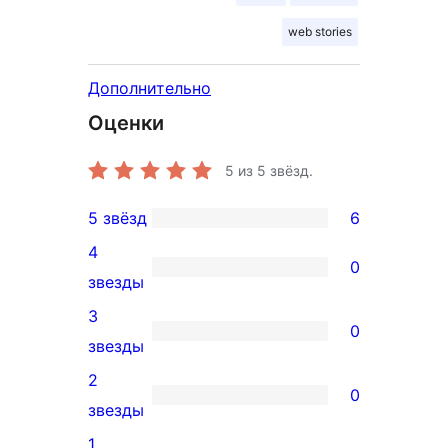
web stories
Дополнительно
Оценки
5
из 5 звёзд.
5 звёзд
6
6
4
5-
0
0
звезды
звездный
4-
3
отзыв
0
звездный
0
звезды
отзыв
3-
2
0
звездный
0
звезды
отзыв
2-
1