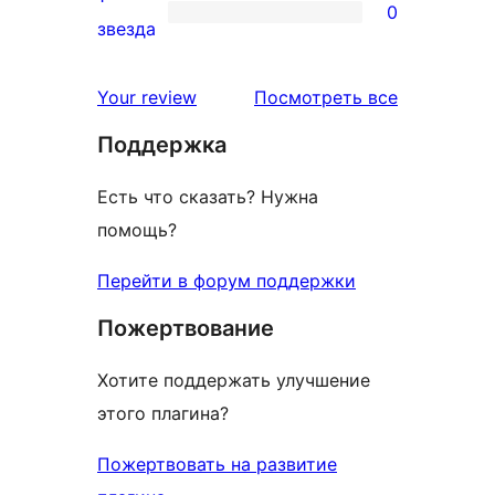
0
звездный
0
звезда
отзыв
1-
звездный
отзывы
Your review
Посмотреть все
отзыв
Поддержка
Есть что сказать? Нужна
помощь?
Перейти в форум поддержки
Пожертвование
Хотите поддержать улучшение
этого плагина?
Пожертвовать на развитие