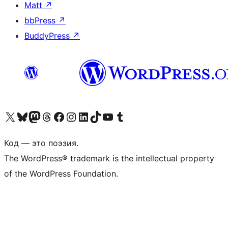
Matt
↗
bbPress
↗
BuddyPress
↗
Посетите нас в X (ранее Twitter)
Посетите нашу учётную запись в Bluesky
Посетите нашу ленту в Mastodon
Посетите нашу учётную запись в Threads
Посетите нашу страницу на Facebook
Посетите наш Instagram
Посетите нашу страницу в LinkedIn
Посетите нашу учётную запись в TikTok
Посетите наш канал YouTube
Посетите нашу учётную запись в Tumblr
Код — это поэзия.
The WordPress® trademark is the intellectual property
of the WordPress Foundation.