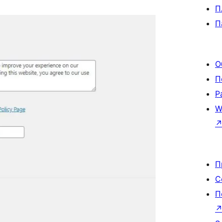
П
П
О
П
Р
W
П
С
П