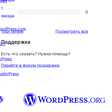
wag
отзыв
2-
↗
1
0
звездный
0
звезда
отзыв
1-
ordPress.com
звездный
отзывы
Your review
Посмотреть все
↗
отзыв
Поддержка
att
↗
Есть что сказать? Нужна помощь?
bPress
Перейти в форум поддержки
↗
uddyPress
↗