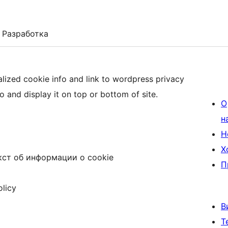
Разработка
lized cookie info and link to wordpress privacy
fo and display it on top or bottom of site.
О
н
Н
Х
ст об информации о cookie
П
olicy
В
Т