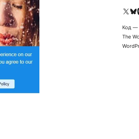
Посетите нас в X (р
Посетите нашу
П
Код — 
The Wo
WordPr