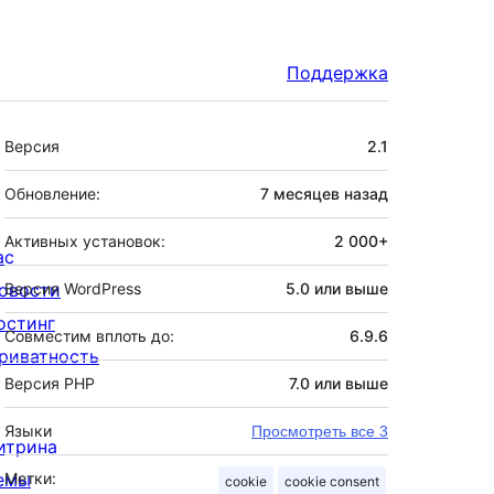
Поддержка
Мета
Версия
2.1
Обновление:
7 месяцев
назад
Активных установок:
2 000+
ас
овости
Версия WordPress
5.0 или выше
остинг
Совместим вплоть до:
6.9.6
риватность
Версия PHP
7.0 или выше
Языки
Просмотреть все 3
итрина
емы
Метки:
cookie
cookie consent