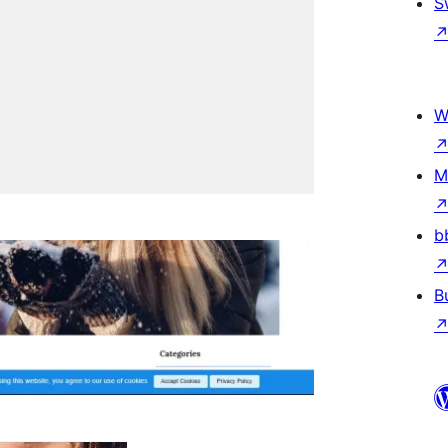
S
W
M
b
B