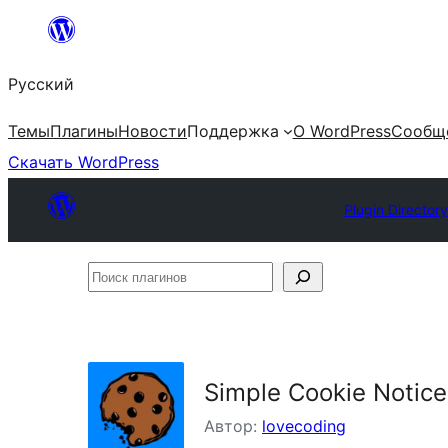
Перейти
к
Русский
содержимому
Темы
Плагины
Новости
Поддержка
О WordPress
Сообщ
Скачать WordPress
Plugin Directory
Поиск
плагинов
Simple Cookie Notice
Автор:
lovecoding