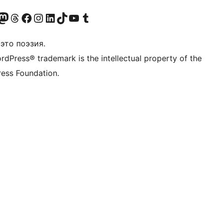
анее Twitter)
 учётную запись в Bluesky
осетите нашу ленту в Mastodon
Посетите нашу учётную запись в Threads
Посетите нашу страницу на Facebook
Посетите наш Instagram
Посетите нашу страницу в LinkedIn
Посетите нашу учётную запись в TikTok
Посетите наш канал YouTube
Посетите нашу учётную запись в Tumblr
это поэзия.
rdPress® trademark is the intellectual property of the
ess Foundation.