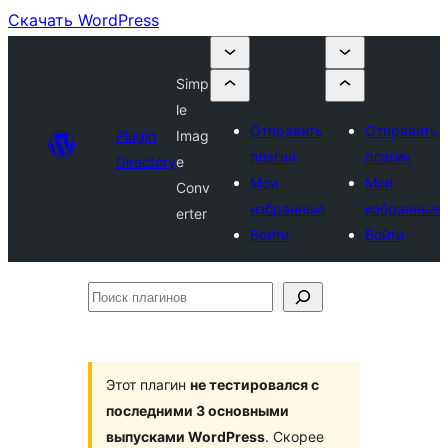
Скачать WordPress
Simp
le
Отправить
Отправить
Plugin
Imag
плагин
плагин
Directory
e
Мои
Мои
Conv
избранные
избранные
erter
Войти
Войти
Поиск
плагинов
Этот плагин
не тестировался с
последними 3 основными
выпусками WordPress
. Скорее