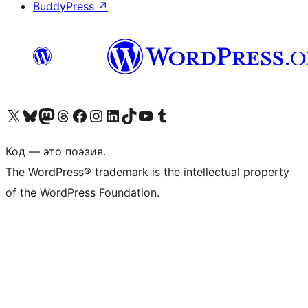
BuddyPress
↗
Посетите нас в X (ранее Twitter)
Посетите нашу учётную запись в Bluesky
Посетите нашу ленту в Mastodon
Посетите нашу учётную запись в Threads
Посетите нашу страницу на Facebook
Посетите наш Instagram
Посетите нашу страницу в LinkedIn
Посетите нашу учётную запись в TikTok
Посетите наш канал YouTube
Посетите нашу учётную запись в Tumblr
Код — это поэзия.
The WordPress® trademark is the intellectual property
of the WordPress Foundation.