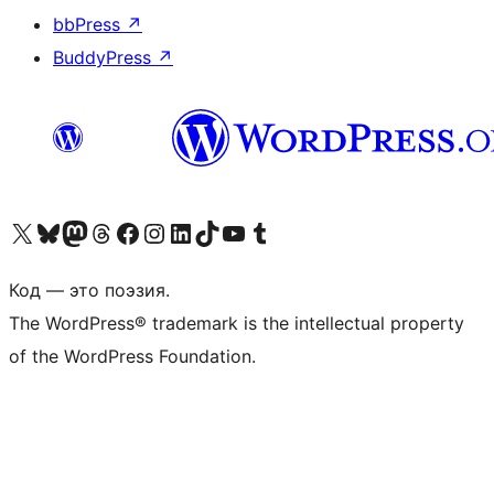
bbPress
↗
BuddyPress
↗
Посетите нас в X (ранее Twitter)
Посетите нашу учётную запись в Bluesky
Посетите нашу ленту в Mastodon
Посетите нашу учётную запись в Threads
Посетите нашу страницу на Facebook
Посетите наш Instagram
Посетите нашу страницу в LinkedIn
Посетите нашу учётную запись в TikTok
Посетите наш канал YouTube
Посетите нашу учётную запись в Tumblr
Код — это поэзия.
The WordPress® trademark is the intellectual property
of the WordPress Foundation.