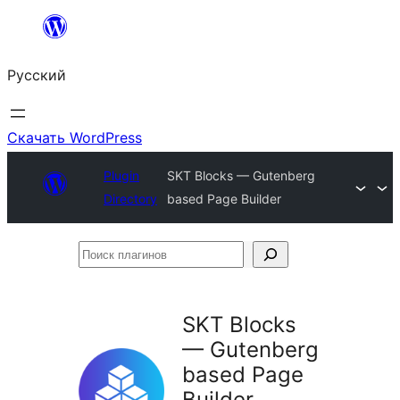
Перейти
к
Русский
содержимому
Скачать WordPress
Plugin
SKT Blocks — Gutenberg
Directory
based Page Builder
Поиск
плагинов
SKT Blocks
— Gutenberg
based Page
Builder