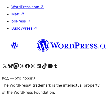
WordPress.com
↗
Matt
↗
bbPress
↗
BuddyPress
↗
Посетите нас в X (ранее Twitter)
Посетите нашу учётную запись в Bluesky
Посетите нашу ленту в Mastodon
Посетите нашу учётную запись в Threads
Посетите нашу страницу на Facebook
Посетите наш Instagram
Посетите нашу страницу в LinkedIn
Посетите нашу учётную запись в TikTok
Посетите наш канал YouTube
Посетите нашу учётную запись в Tumblr
Код — это поэзия.
The WordPress® trademark is the intellectual property
of the WordPress Foundation.