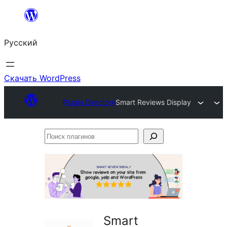
Перейти
к
Русский
содержимому
Скачать WordPress
Plugin Directory
Smart Reviews Display
Поиск
плагинов
Smart