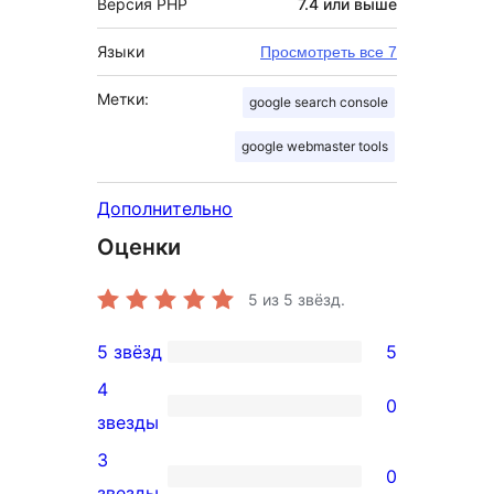
Версия PHP
7.4 или выше
Языки
Просмотреть все 7
Метки:
google search console
google webmaster tools
Дополнительно
Оценки
5
из 5 звёзд.
5 звёзд
5
5
4
5-
0
0
звезды
звездный
4-
3
отзыв
0
звездный
0
звезды