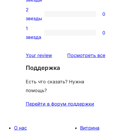
отзыв
3-
2
0
звездный
0
звезды
отзыв
2-
1
0
звездный
0
звезда
отзыв
1-
звездный
отзывы
Your review
Посмотреть все
отзыв
Поддержка
Есть что сказать? Нужна
помощь?
Перейти в форум поддержки
О нас
Витрина