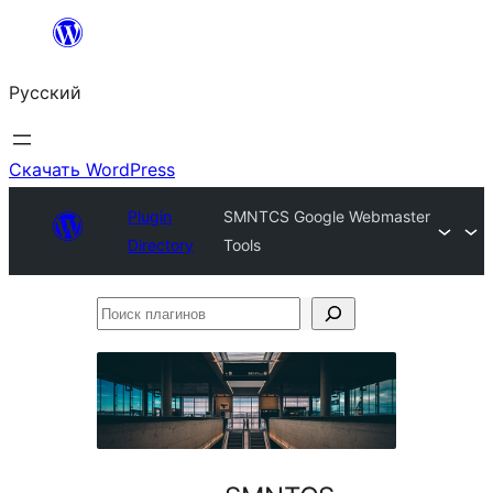
Перейти
к
Русский
содержимому
Скачать WordPress
Plugin
SMNTCS Google Webmaster
Directory
Tools
Поиск
плагинов