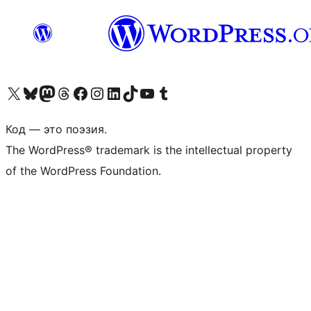
Посетите нас в X (ранее Twitter)
Посетите нашу учётную запись в Bluesky
Посетите нашу ленту в Mastodon
Посетите нашу учётную запись в Threads
Посетите нашу страницу на Facebook
Посетите наш Instagram
Посетите нашу страницу в LinkedIn
Посетите нашу учётную запись в TikTok
Посетите наш канал YouTube
Посетите нашу учётную запись в Tumblr
Код — это поэзия.
The WordPress® trademark is the intellectual property
of the WordPress Foundation.