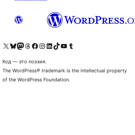
Посетите нас в X (ранее Twitter)
Посетите нашу учётную запись в Bluesky
Посетите нашу ленту в Mastodon
Посетите нашу учётную запись в Threads
Посетите нашу страницу на Facebook
Посетите наш Instagram
Посетите нашу страницу в LinkedIn
Посетите нашу учётную запись в TikTok
Посетите наш канал YouTube
Посетите нашу учётную запись в Tumblr
Код — это поэзия.
The WordPress® trademark is the intellectual property
of the WordPress Foundation.