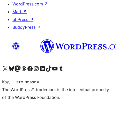
WordPress.com
↗
Matt
↗
bbPress
↗
BuddyPress
↗
Посетите нас в X (ранее Twitter)
Посетите нашу учётную запись в Bluesky
Посетите нашу ленту в Mastodon
Посетите нашу учётную запись в Threads
Посетите нашу страницу на Facebook
Посетите наш Instagram
Посетите нашу страницу в LinkedIn
Посетите нашу учётную запись в TikTok
Посетите наш канал YouTube
Посетите нашу учётную запись в Tumblr
Код — это поэзия.
The WordPress® trademark is the intellectual property
of the WordPress Foundation.