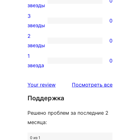
0
0
звезды
звездный
4-
3
отзыв
0
звездный
0
звезды
отзыв
3-
2
0
звездный
0
звезды
отзыв
2-
1
0
звездный
0
звезда
отзыв
1-
звездный
отзывы
Your review
Посмотреть все
отзыв
Поддержка
Решено проблем за последние 2
месяца:
0 из 1