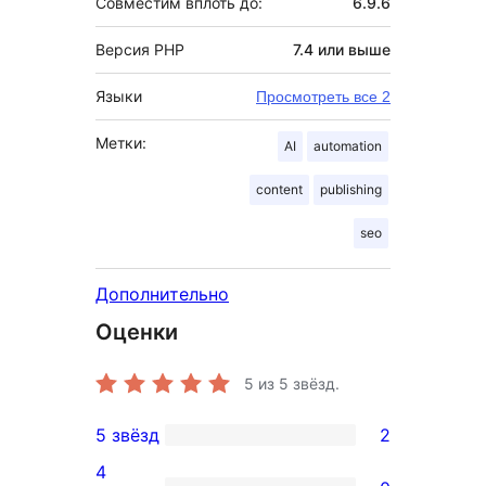
Совместим вплоть до:
6.9.6
Версия PHP
7.4 или выше
Языки
Просмотреть все 2
Метки:
AI
automation
content
publishing
seo
Дополнительно
Оценки
5
из 5 звёзд.
5 звёзд
2
2
4
5-