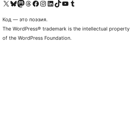
Посетите нас в X (ранее Twitter)
Посетите нашу учётную запись в Bluesky
Посетите нашу ленту в Mastodon
Посетите нашу учётную запись в Threads
Посетите нашу страницу на Facebook
Посетите наш Instagram
Посетите нашу страницу в LinkedIn
Посетите нашу учётную запись в TikTok
Посетите наш канал YouTube
Посетите нашу учётную запись в Tumblr
Код — это поэзия.
The WordPress® trademark is the intellectual property
of the WordPress Foundation.