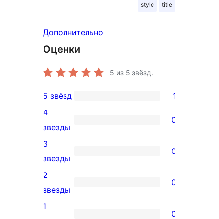
style
title
Дополнительно
Оценки
5
из 5 звёзд.
5 звёзд
1
1
4
5-
0
0
звезды
звездный
4-
3
отзыв
0
звездный
0
звезды
отзыв
3-
2
0
звездный
0
звезды
отзыв
2-
1
0
звездный