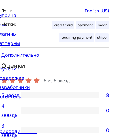
Язык
English (US)
итрина
емы
Метки:
credit card
payment
paytr
лагины
recurring payment
stripe
аттерны
Дополнительно
Оценки
бучение
оддержка
5
из 5 звёзд.
азработчики
5 звёзд
8
ordPress.TV
8
↗
4
5-
0
0
звезды
звездный
4-
3
отзыв
0
рисоединиться
звездный
0
звезды