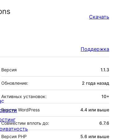
ons
Скачать
Поддержка
Мета
Версия
1.1.3
Обновление:
2 года
назад
Активных установок:
10+
ас
овости
Версия WordPress
4.4 или выше
остинг
Совместим вплоть до:
6.7.6
риватность
Версия PHP
5.6 или выше