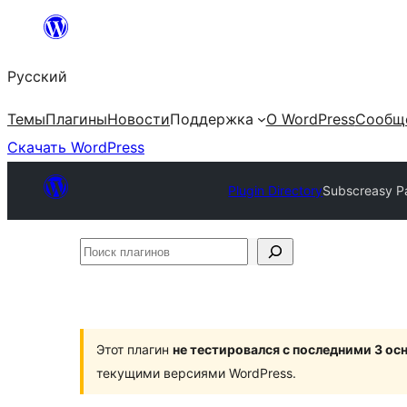
Перейти
к
Русский
содержимому
Темы
Плагины
Новости
Поддержка
О WordPress
Сообщ
Скачать WordPress
Plugin Directory
Subscreasy P
Поиск
плагинов
Этот плагин
не тестировался с последними 3 о
текущими версиями WordPress.