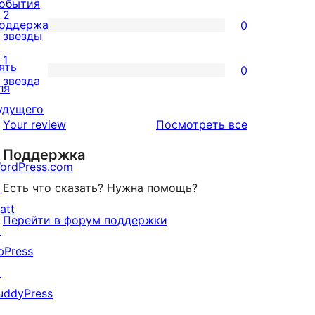
обытия
отзыв
3-
2
оддержать
0
звездный
0
звезды
↗
отзыв
2-
1
ять
0
звездный
0
звезда
ля
отзыв
1-
удущего
звездный
отзывы
Your review
Посмотреть все
отзыв
Поддержка
ordPress.com
↗
Есть что сказать? Нужна помощь?
att
Перейти в форум поддержки
↗
bPress
↗
uddyPress
↗