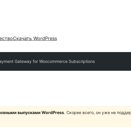
ество
Скачать WordPress
ayment Gateway for Woocommerce Subscriptions
сновными выпусками WordPress
. Скорее всего, он уже не подд