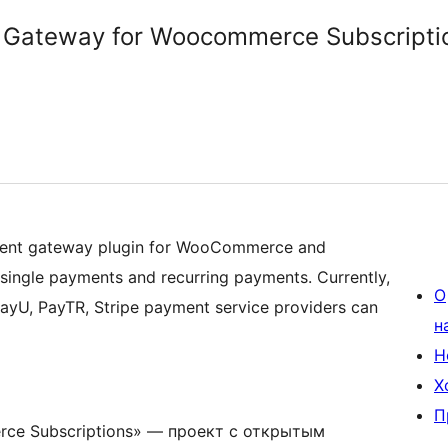
 Gateway for Woocommerce Subscripti
ment gateway plugin for WooCommerce and
ingle payments and recurring payments. Currently,
О
PayU, PayTR, Stripe payment service providers can
н
Н
Х
П
rce Subscriptions» — проект с открытым