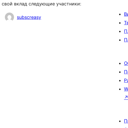
и свой вклад следующие участники:
В
subscreasy
Т
П
П
О
П
Р
W
П