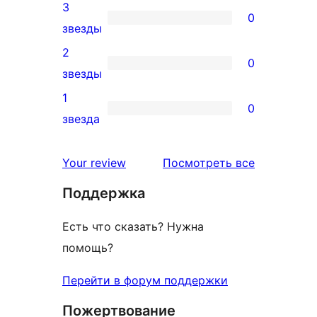
4-
3
отзыв
0
звездный
0
звезды
отзыв
3-
2
0
звездный
0
звезды
отзыв
2-
1
0
звездный
0
звезда
отзыв
1-
звездный
отзывы
Your review
Посмотреть все
отзыв
Поддержка
Есть что сказать? Нужна
помощь?
Перейти в форум поддержки
Пожертвование