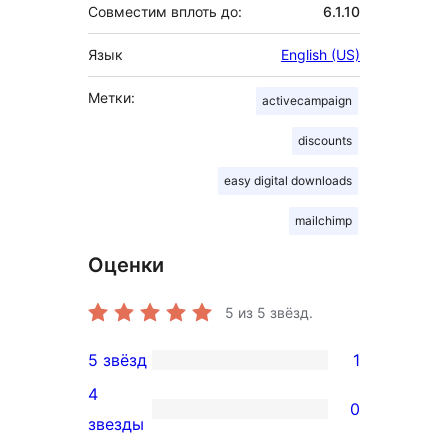
Совместим вплоть до:
6.1.10
Язык
English (US)
Метки:
activecampaign
discounts
easy digital downloads
mailchimp
Оценки
5
из 5 звёзд.
5 звёзд
1
1
4
5-
0
0
звезды
звездный