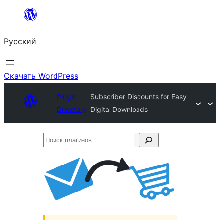
Перейти
к
Русский
содержимому
Скачать WordPress
Plugin
Subscriber Discounts for Easy
Directory
Digital Downloads
Поиск
плагинов