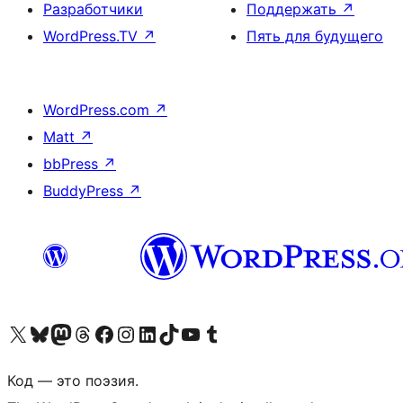
Разработчики
Поддержать
↗
WordPress.TV
↗
Пять для будущего
WordPress.com
↗
Matt
↗
bbPress
↗
BuddyPress
↗
Посетите нас в X (ранее Twitter)
Посетите нашу учётную запись в Bluesky
Посетите нашу ленту в Mastodon
Посетите нашу учётную запись в Threads
Посетите нашу страницу на Facebook
Посетите наш Instagram
Посетите нашу страницу в LinkedIn
Посетите нашу учётную запись в TikTok
Посетите наш канал YouTube
Посетите нашу учётную запись в Tumblr
Код — это поэзия.