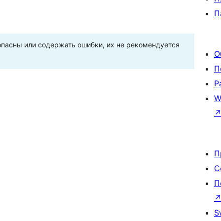
П
пасны или содержать ошибки, их не рекомендуется
О
П
Р
W
П
С
П
S