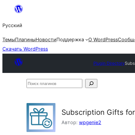
Перейти
к
Русский
содержимому
Темы
Плагины
Новости
Поддержка
О WordPress
Сообщ
Скачать WordPress
Plugin Directory
Subs
Поиск
плагинов
Subscription Gifts 
Автор:
wpgenie2