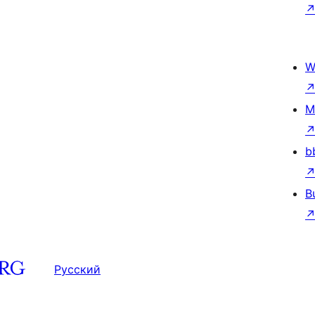
W
M
b
B
Русский