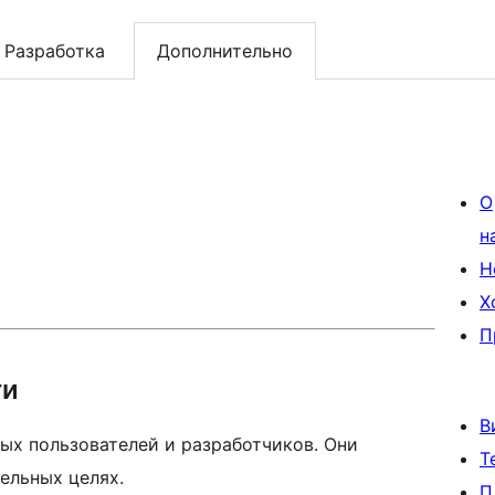
Разработка
Дополнительно
О
н
Н
Х
П
ти
В
ых пользователей и разработчиков. Они
Т
ельных целях.
П