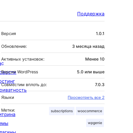
Поддержка
Мета
Версия
1.0.1
Обновление:
3 месяца
назад
Активных установок:
Менее 10
ас
овости
Версия WordPress
5.0 или выше
остинг
Совместим вплоть до:
7.0.3
риватность
Языки
Просмотреть все 2
Метки:
subscriptions
woocommerce
итрина
емы
wpgenie
лагины