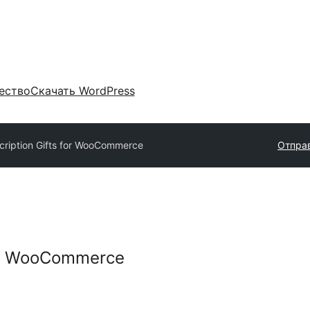
ество
Скачать WordPress
cription Gifts for WooCommerce
Отправ
for WooCommerce