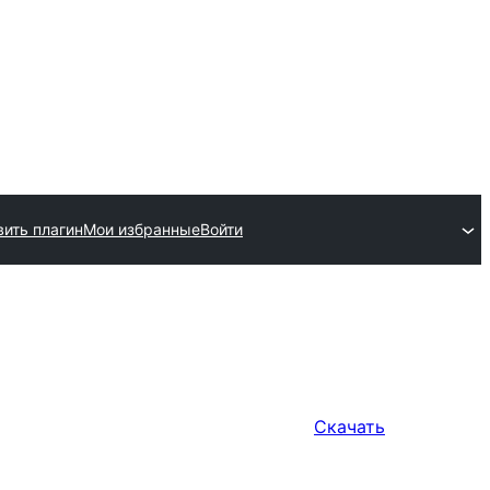
ить плагин
Мои избранные
Войти
Скачать