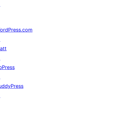
↗
ordPress.com
↗
att
↗
bPress
↗
uddyPress
↗