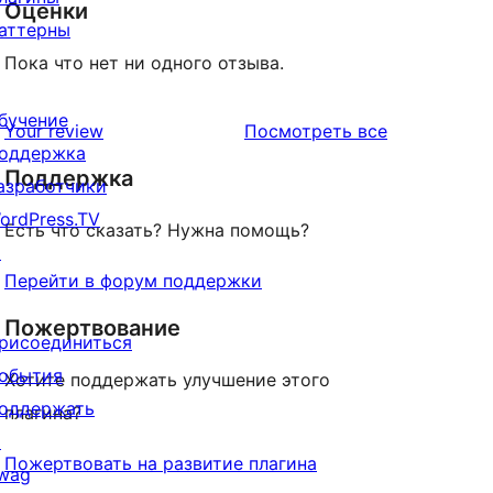
Оценки
аттерны
Пока что нет ни одного отзыва.
бучение
отзывы
Your review
Посмотреть все
оддержка
Поддержка
азработчики
ordPress.TV
Есть что сказать? Нужна помощь?
↗
Перейти в форум поддержки
Пожертвование
рисоединиться
обытия
Хотите поддержать улучшение этого
оддержать
плагина?
↗
Пожертвовать на развитие плагина
wag