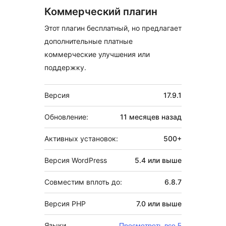
Коммерческий плагин
Этот плагин бесплатный, но предлагает
дополнительные платные
коммерческие улучшения или
поддержку.
Мета
Версия
17.9.1
Обновление:
11 месяцев
назад
Активных установок:
500+
Версия WordPress
5.4 или выше
Совместим вплоть до:
6.8.7
Версия PHP
7.0 или выше
Языки
Просмотреть все 5