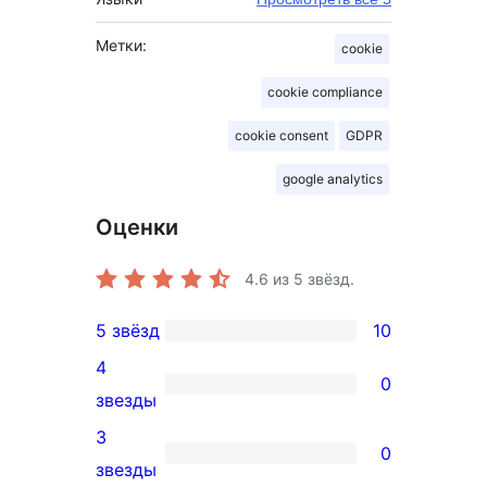
Метки:
cookie
cookie compliance
cookie consent
GDPR
google analytics
Оценки
4.6
из 5 звёзд.
5 звёзд
10
10
4
5-
0
0
звезды
звездный
4-
3
отзыв
0
звездный
0
звезды