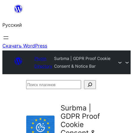
Перейти
к
Русский
содержимому
Скачать WordPress
Plugin
Surbma | GDPR Proof Cookie
Directory
Consent & Notice Bar
Поиск
плагинов
Surbma |
GDPR Proof
Cookie
Consent &