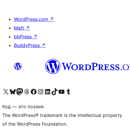
WordPress.com
↗
Matt
↗
bbPress
↗
BuddyPress
↗
Посетите нас в X (ранее Twitter)
Посетите нашу учётную запись в Bluesky
Посетите нашу ленту в Mastodon
Посетите нашу учётную запись в Threads
Посетите нашу страницу на Facebook
Посетите наш Instagram
Посетите нашу страницу в LinkedIn
Посетите нашу учётную запись в TikTok
Посетите наш канал YouTube
Посетите нашу учётную запись в Tumblr
Код — это поэзия.
The WordPress® trademark is the intellectual property
of the WordPress Foundation.