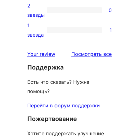
отзыв
3-
2
0
звездный
0
звезды
отзыв
2-
1
1
звездный
1
звезда
отзыв
1-
звездный
отзывы
Your review
Посмотреть все
отзыв
Поддержка
Есть что сказать? Нужна
помощь?
Перейти в форум поддержки
Пожертвование
Хотите поддержать улучшение