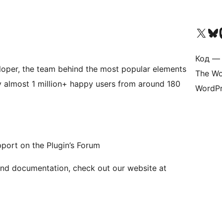
Посетите нас в X (р
Посетите нашу
П
Код — 
loper, the team behind the most popular elements
The Wo
y almost 1 million+ happy users from around 180
WordPr
pport on the Plugin’s Forum
and documentation, check out our website at