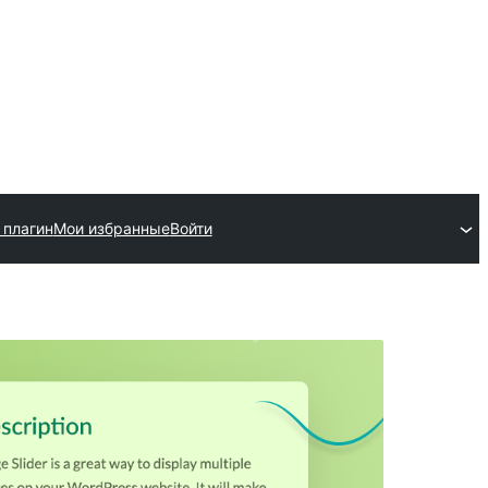
 плагин
Мои избранные
Войти