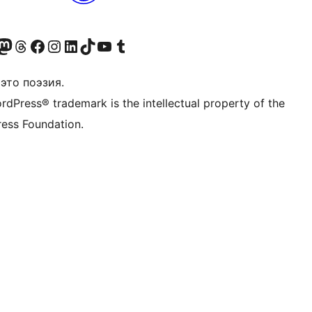
анее Twitter)
 учётную запись в Bluesky
осетите нашу ленту в Mastodon
Посетите нашу учётную запись в Threads
Посетите нашу страницу на Facebook
Посетите наш Instagram
Посетите нашу страницу в LinkedIn
Посетите нашу учётную запись в TikTok
Посетите наш канал YouTube
Посетите нашу учётную запись в Tumblr
это поэзия.
rdPress® trademark is the intellectual property of the
ess Foundation.