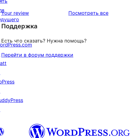
ять
отзыв
1-
ля
звездный
отзывы
Your review
Посмотреть все
удущего
отзыв
Поддержка
Есть что сказать? Нужна помощь?
ordPress.com
↗
Перейти в форум поддержки
att
↗
bPress
↗
uddyPress
↗