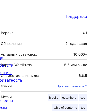
Поддержка
Мета
Версия
1.4.1
Обновление:
2 года
назад
Активных установок:
10 000+
ас
овости
Версия WordPress
5.6 или выше
остинг
Совместим вплоть до:
6.6.5
риватность
Языки
Просмотреть все 2
Метки:
blocks
gutenberg
seo
итрина
емы
table of contents
toc