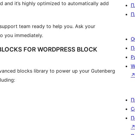
 and it’s highly optimized to automatically add
П
П
support team ready to help you. Ask your
to you immediately.
О
П
 BLOCKS FOR WORDPRESS BLOCK
Р
W
vanced blocks library to power up your Gutenberg
luding:
П
С
П