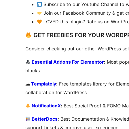
Subscribe to our Youtube Channel to w
Join our Facebook Community & get con
LOVED this plugin? Rate us on WordPre
GET FREEBIES FOR YOUR WORDPR
Consider checking out our other WordPress sol
Essential Addons For Elementor
:
Most popu
blocks
☁
Templately
:
Free templates library for Elem
collaboration for WordPress
NotificationX
:
Best Social Proof & FOMO Mark
BetterDocs
:
Best Documentation & Knowledg
support tickets & improve user experience.