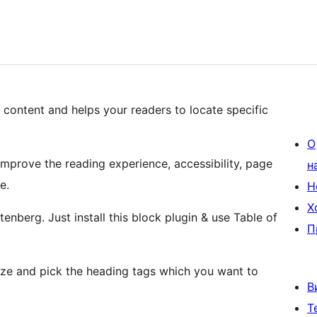
content and helps your readers to locate specific
.
О
mprove the reading experience, accessibility, page
н
e.
Н
Х
nberg. Just install this block plugin & use Table of
П
e and pick the heading tags which you want to
В
Т