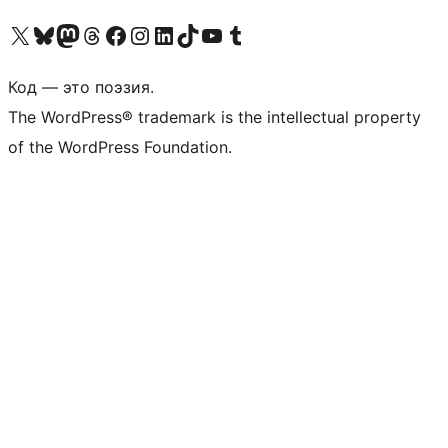
Посетите нас в X (ранее Twitter)
Посетите нашу учётную запись в Bluesky
Посетите нашу ленту в Mastodon
Посетите нашу учётную запись в Threads
Посетите нашу страницу на Facebook
Посетите наш Instagram
Посетите нашу страницу в LinkedIn
Посетите нашу учётную запись в TikTok
Посетите наш канал YouTube
Посетите нашу учётную запись в Tumblr
Код — это поэзия.
The WordPress® trademark is the intellectual property
of the WordPress Foundation.