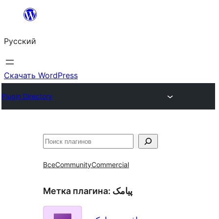
Перейти
к
Русский
содержимому
Скачать WordPress
Plugin Directory
Поиск
Все
Community
Commercial
Метка плагина:
پیامک