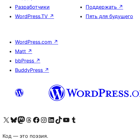
Разработчики
Поддержать
↗
WordPress.TV
↗
Пять для будущего
WordPress.com
↗
Matt
↗
bbPress
↗
BuddyPress
↗
Посетите нас в X (ранее Twitter)
Посетите нашу учётную запись в Bluesky
Посетите нашу ленту в Mastodon
Посетите нашу учётную запись в Threads
Посетите нашу страницу на Facebook
Посетите наш Instagram
Посетите нашу страницу в LinkedIn
Посетите нашу учётную запись в TikTok
Посетите наш канал YouTube
Посетите нашу учётную запись в Tumblr
Код — это поэзия.