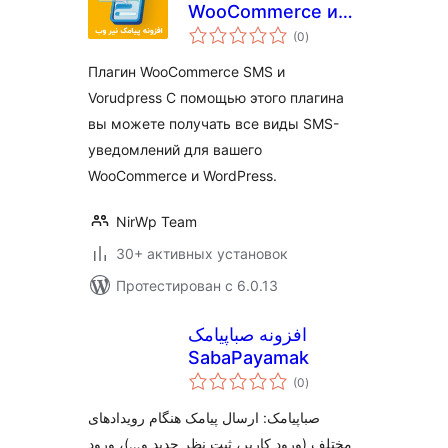
WooCommerce и
общий
NirWeb WordPress
(0
)
рейтинг
Плагин WooCommerce SMS и
Vorudpress С помощью этого плагина
вы можете получать все виды SMS-
уведомлений для вашего
WooCommerce и WordPress.
NirWp Team
30+ активных установок
Протестирован с 6.0.13
افزونه صباپیامک
SabaPayamak
общий
(0
)
рейтинг
صباپیامک: ارسال پیامک هنگام رویدادهای
مختلف (ورود کاربر، ثبت نظر جدید و…)، ورود