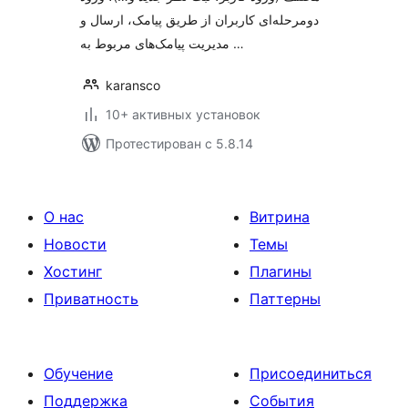
دومرحله‌ای کاربران از طریق پیامک، ارسال و
مدیریت پیامک‌های مربوط به …
karansco
10+ активных установок
Протестирован с 5.8.14
О нас
Витрина
Новости
Темы
Хостинг
Плагины
Приватность
Паттерны
Обучение
Присоединиться
Поддержка
События