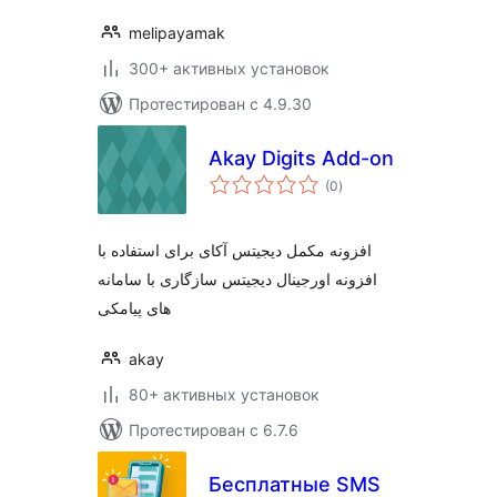
melipayamak
300+ активных установок
Протестирован с 4.9.30
Akay Digits Add-on
общий
(0
)
рейтинг
افزونه مکمل دیجیتس آکای برای استفاده با
افزونه اورجینال دیجیتس سازگاری با سامانه
های پیامکی
akay
80+ активных установок
Протестирован с 6.7.6
Бесплатные SMS