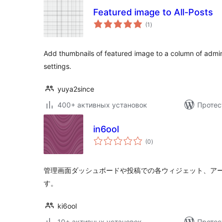
Featured image to All-Posts
общий
(1
)
рейтинг
Add thumbnails of featured image to a column of admi
settings.
yuya2since
400+ активных установок
Протес
in6ool
общий
(0
)
рейтинг
管理画面ダッシュボードや投稿での各ウィジェット、ア
す。
ki6ool
10+ активных установок
Протес