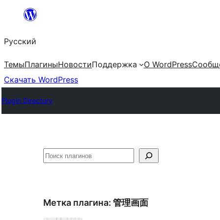
Перейти
к
Русский
содержимому
Темы
Плагины
Новости
Поддержка
О WordPress
Сообщ
Скачать WordPress
Plugin Directory
Поиск
Метка плагина:
管理画面