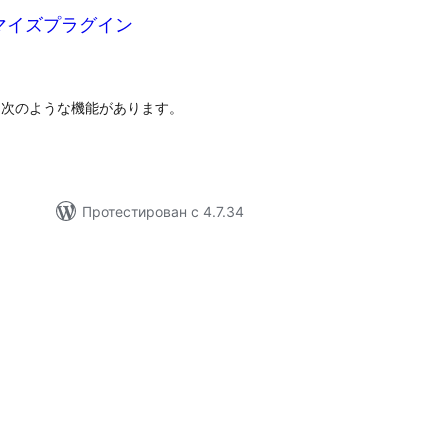
タマイズプラグイン
бщий
ейтинг
、次のような機能があります。
Протестирован с 4.7.34