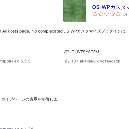
OS-WPカス
о
(0
)
р
n All Posts page. No complecated
OS-WPカスタマイズプラグインは
OLIVESYSTEM
тирован с 6.5.9
10+ активных установок
ーカイブページの表示を制御しま
тирован с 4.4.34