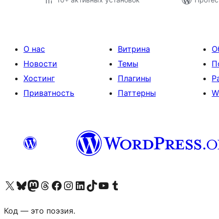
О нас
Витрина
О
Новости
Темы
П
Хостинг
Плагины
Р
Приватность
Паттерны
W
Посетите нас в X (ранее Twitter)
Посетите нашу учётную запись в Bluesky
Посетите нашу ленту в Mastodon
Посетите нашу учётную запись в Threads
Посетите нашу страницу на Facebook
Посетите наш Instagram
Посетите нашу страницу в LinkedIn
Посетите нашу учётную запись в TikTok
Посетите наш канал YouTube
Посетите нашу учётную запись в Tumblr
Код — это поэзия.