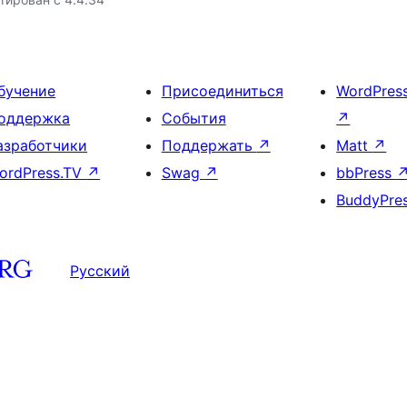
бучение
Присоединиться
WordPres
оддержка
События
↗
азработчики
Поддержать
↗
Matt
↗
ordPress.TV
↗
Swag
↗
bbPress
BuddyPre
Русский