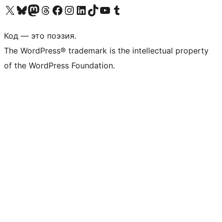
Посетите нас в X (ранее Twitter)
Посетите нашу учётную запись в Bluesky
Посетите нашу ленту в Mastodon
Посетите нашу учётную запись в Threads
Посетите нашу страницу на Facebook
Посетите наш Instagram
Посетите нашу страницу в LinkedIn
Посетите нашу учётную запись в TikTok
Посетите наш канал YouTube
Посетите нашу учётную запись в Tumblr
Код — это поэзия.
The WordPress® trademark is the intellectual property
of the WordPress Foundation.