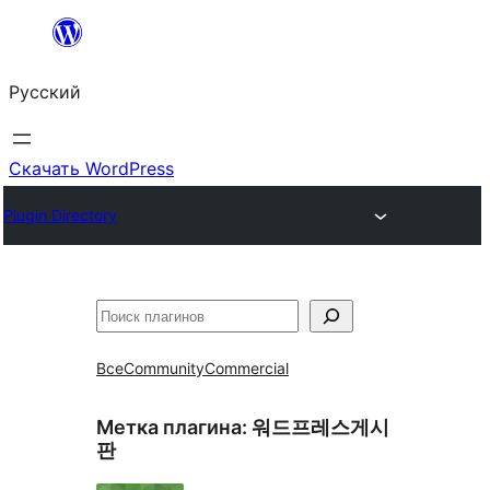
Перейти
к
Русский
содержимому
Скачать WordPress
Plugin Directory
Поиск
Все
Community
Commercial
Метка плагина:
워드프레스게시
판