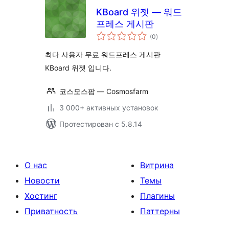
KBoard 위젯 — 워드
프레스 게시판
общий
(0
)
рейтинг
최다 사용자 무료 워드프레스 게시판
KBoard 위젯 입니다.
코스모스팜 — Cosmosfarm
3 000+ активных установок
Протестирован с 5.8.14
О нас
Витрина
Новости
Темы
Хостинг
Плагины
Приватность
Паттерны