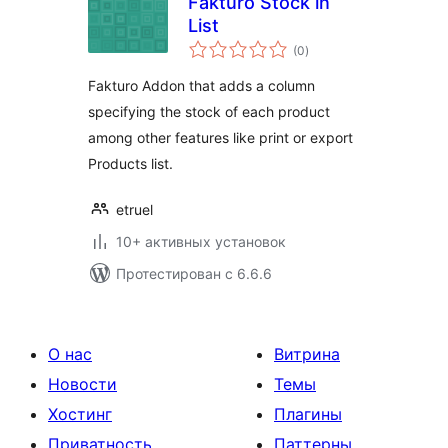
Fakturo Stock in
List
общий
(0
)
рейтинг
Fakturo Addon that adds a column
specifying the stock of each product
among other features like print or export
Products list.
etruel
10+ активных установок
Протестирован с 6.6.6
О нас
Витрина
Новости
Темы
Хостинг
Плагины
Приватность
Паттерны