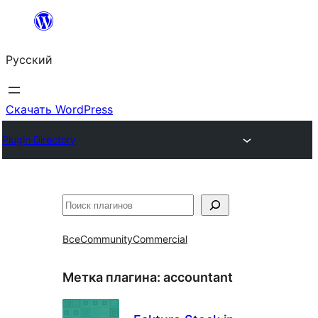
Перейти
к
Русский
содержимому
Скачать WordPress
Plugin Directory
Поиск
Все
Community
Commercial
Метка плагина:
accountant