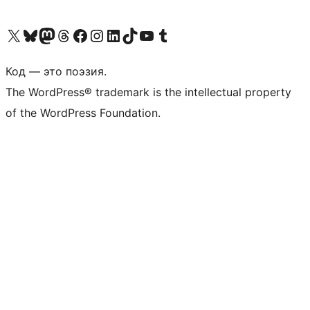
Посетите нас в X (ранее Twitter)
Посетите нашу учётную запись в Bluesky
Посетите нашу ленту в Mastodon
Посетите нашу учётную запись в Threads
Посетите нашу страницу на Facebook
Посетите наш Instagram
Посетите нашу страницу в LinkedIn
Посетите нашу учётную запись в TikTok
Посетите наш канал YouTube
Посетите нашу учётную запись в Tumblr
Код — это поэзия.
The WordPress® trademark is the intellectual property
of the WordPress Foundation.