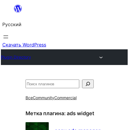
Перейти
к
Русский
содержимому
Скачать WordPress
Plugin Directory
Поиск
Все
Community
Commercial
Метка плагина:
ads widget