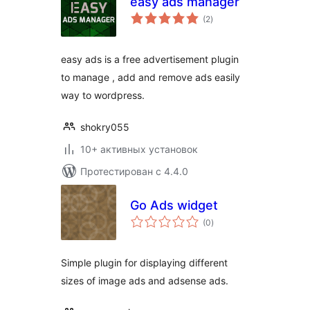
easy ads manager
общий
(2
)
рейтинг
easy ads is a free advertisement plugin
to manage , add and remove ads easily
way to wordpress.
shokry055
10+ активных установок
Протестирован с 4.4.0
Go Ads widget
общий
(0
)
рейтинг
Simple plugin for displaying different
sizes of image ads and adsense ads.