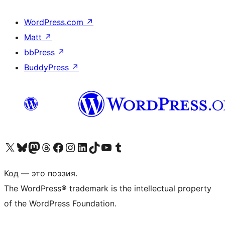
WordPress.com
↗
Matt
↗
bbPress
↗
BuddyPress
↗
Посетите нас в X (ранее Twitter)
Посетите нашу учётную запись в Bluesky
Посетите нашу ленту в Mastodon
Посетите нашу учётную запись в Threads
Посетите нашу страницу на Facebook
Посетите наш Instagram
Посетите нашу страницу в LinkedIn
Посетите нашу учётную запись в TikTok
Посетите наш канал YouTube
Посетите нашу учётную запись в Tumblr
Код — это поэзия.
The WordPress® trademark is the intellectual property
of the WordPress Foundation.