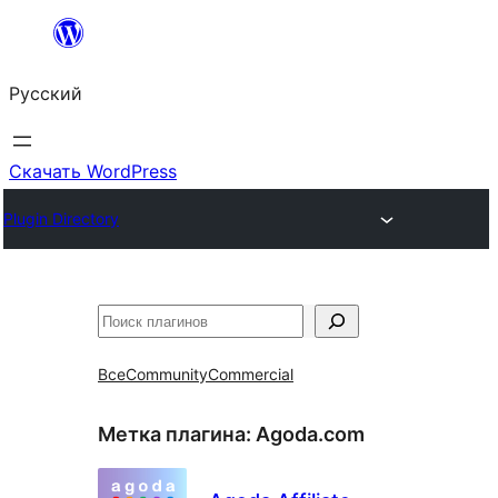
Перейти
к
Русский
содержимому
Скачать WordPress
Plugin Directory
Поиск
Все
Community
Commercial
Метка плагина:
Agoda.com