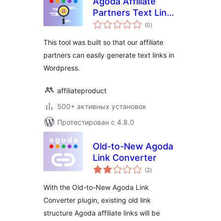
Agoda Affiliate
Partners Text Link
общий
Generator
(0
)
рейтинг
This tool was built so that our affiliate
partners can easily generate text links in
Wordpress.
affiliateproduct
500+ активных установок
Протестирован с 4.8.0
Old-to-New Agoda
Link Converter
общий
(2
)
рейтинг
With the Old-to-New Agoda Link
Converter plugin, existing old link
structure Agoda affiliate links will be