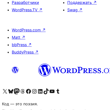
Разработчики
Поддержать
↗
WordPress.TV
↗
Swag
↗
WordPress.com
↗
Matt
↗
bbPress
↗
BuddyPress
↗
Посетите нас в X (ранее Twitter)
Посетите нашу учётную запись в Bluesky
Посетите нашу ленту в Mastodon
Посетите нашу учётную запись в Threads
Посетите нашу страницу на Facebook
Посетите наш Instagram
Посетите нашу страницу в LinkedIn
Посетите нашу учётную запись в TikTok
Посетите наш канал YouTube
Посетите нашу учётную запись в Tumblr
Код — это поэзия.