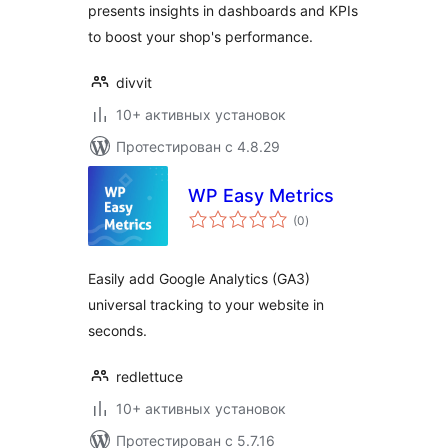
presents insights in dashboards and KPIs
to boost your shop's performance.
divvit
10+ активных установок
Протестирован с 4.8.29
WP Easy Metrics
общий
(0
)
рейтинг
Easily add Google Analytics (GA3)
universal tracking to your website in
seconds.
redlettuce
10+ активных установок
Протестирован с 5.7.16