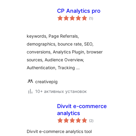
CP Analytics pro
общий
(1
)
рейтинг
keywords, Page Referrals,
demographics, bounce rate, SEO,
conversions, Analytics Plugin, browser
sources, Audience Overview,
Authentication, Tracking …
creativepig
10+ активных установок
Divvit e-commerce
analytics
общий
(2
)
рейтинг
Divvit e-commerce analytics tool