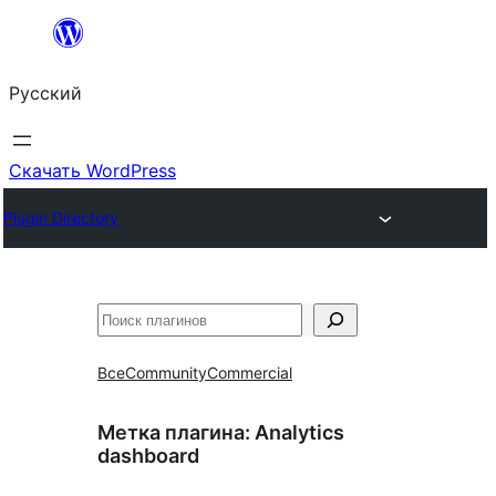
Перейти
к
Русский
содержимому
Скачать WordPress
Plugin Directory
Поиск
Все
Community
Commercial
Метка плагина:
Analytics
dashboard