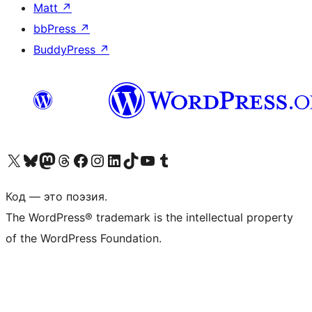
Matt
↗
bbPress
↗
BuddyPress
↗
Посетите нас в X (ранее Twitter)
Посетите нашу учётную запись в Bluesky
Посетите нашу ленту в Mastodon
Посетите нашу учётную запись в Threads
Посетите нашу страницу на Facebook
Посетите наш Instagram
Посетите нашу страницу в LinkedIn
Посетите нашу учётную запись в TikTok
Посетите наш канал YouTube
Посетите нашу учётную запись в Tumblr
Код — это поэзия.
The WordPress® trademark is the intellectual property
of the WordPress Foundation.