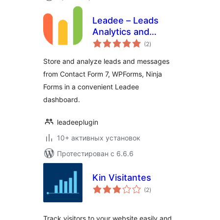
Leadee – Leads
Analytics and
общий
Message Storage
(2
)
рейтинг
Store and analyze leads and messages
from Contact Form 7, WPForms, Ninja
Forms in a convenient Leadee
dashboard.
leadeeplugin
10+ активных установок
Протестирован с 6.6.6
Kin Visitantes
общий
(2
)
рейтинг
Track visitors to your website easily and