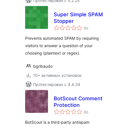
Протестирован с 5.2.25
Super Simple SPAM
Stopper
общий
(0
)
рейтинг
Prevents automated SPAM by requiring
visitors to answer a question of your
choosing (plaintext or regex).
bgribaudo
10+ активных установок
Протестирован с 4.4.34
BotScout Comment
Protection
общий
(0
)
рейтинг
BotScout is a third-party antispam