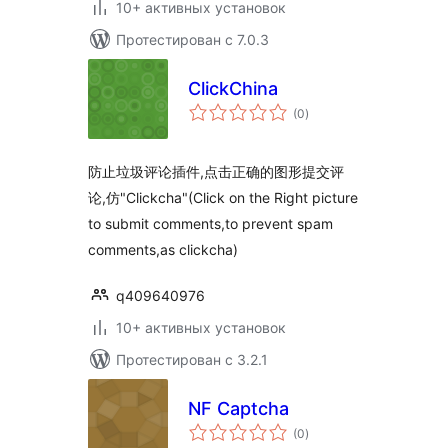
10+ активных установок
Протестирован с 7.0.3
ClickChina
общий
(0
)
рейтинг
防止垃圾评论插件,点击正确的图形提交评
论,仿"Clickcha"(Click on the Right picture
to submit comments,to prevent spam
comments,as clickcha)
q409640976
10+ активных установок
Протестирован с 3.2.1
NF Captcha
общий
(0
)
рейтинг