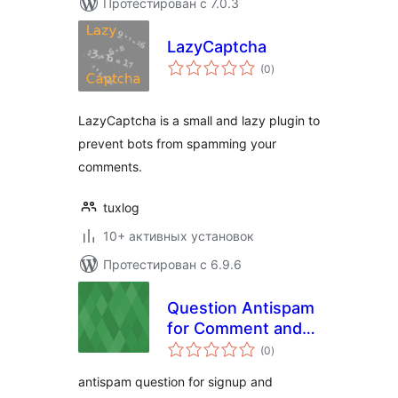
Протестирован с 7.0.3
LazyCaptcha
общий
(0
)
рейтинг
LazyCaptcha is a small and lazy plugin to
prevent bots from spamming your
comments.
tuxlog
10+ активных установок
Протестирован с 6.9.6
Question Antispam
for Comment and
общий
Signup
(0
)
рейтинг
antispam question for signup and