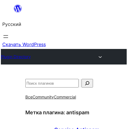
Перейти
к
Русский
содержимому
Скачать WordPress
Plugin Directory
Поиск
Все
Community
Commercial
Метка плагина:
antispam