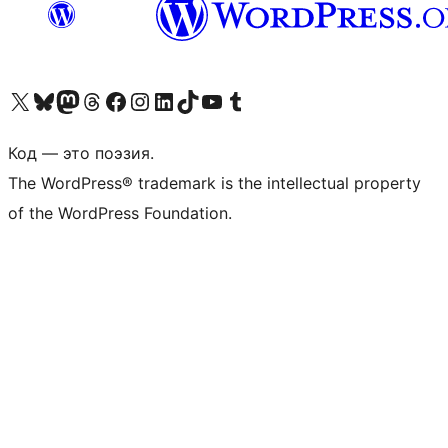
Посетите нас в X (ранее Twitter)
Посетите нашу учётную запись в Bluesky
Посетите нашу ленту в Mastodon
Посетите нашу учётную запись в Threads
Посетите нашу страницу на Facebook
Посетите наш Instagram
Посетите нашу страницу в LinkedIn
Посетите нашу учётную запись в TikTok
Посетите наш канал YouTube
Посетите нашу учётную запись в Tumblr
Код — это поэзия.
The WordPress® trademark is the intellectual property
of the WordPress Foundation.