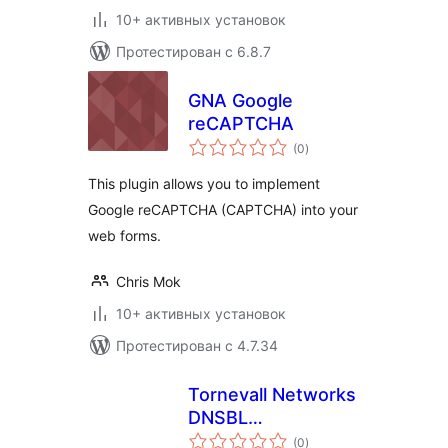
10+ активных установок
Протестирован с 6.8.7
GNA Google
reCAPTCHA
общий
(0
)
рейтинг
This plugin allows you to implement
Google reCAPTCHA (CAPTCHA) into your
web forms.
Chris Mok
10+ активных установок
Протестирован с 4.7.34
Tornevall Networks
DNSBL
общий
Implementation
(0
)
рейтинг