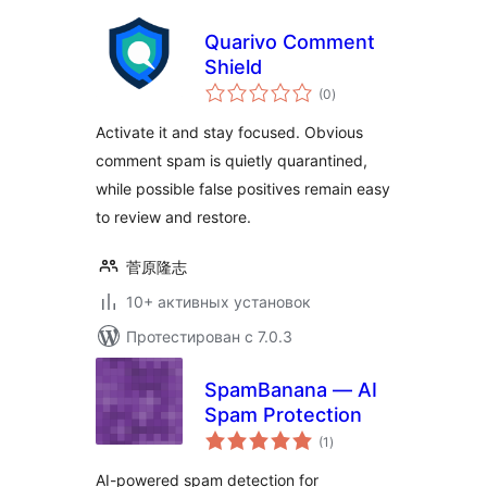
Quarivo Comment
Shield
общий
(0
)
рейтинг
Activate it and stay focused. Obvious
comment spam is quietly quarantined,
while possible false positives remain easy
to review and restore.
菅原隆志
10+ активных установок
Протестирован с 7.0.3
SpamBanana — AI
Spam Protection
общий
(1
)
рейтинг
AI-powered spam detection for