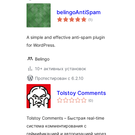
belingoAntiSpam
общий
(1
)
рейтинг
A simple and effective anti-spam plugin
for WordPress.
Belingo
10+ активных установок
Протестирован с 6.2.10
Tolstoy Comments
общий
(0
)
рейтинг
Tolstoy Comments – Быстрая real-time
система комментирования с
геймификацией и авторизацией через