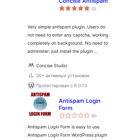
Concise Antispam
общий
(2
)
рейтинг
Very simple antispam plugin. Users do
not need to enter any captcha, working
completely on background. No need to
administer: just install the plugin …
Concise Studio
20+ активных установок
Протестирован с 6.0.13
Antispam Login
Form
общий
(0
)
рейтинг
Antispam Login Form is easy to use.
Antispam Login Form WordPress plugin