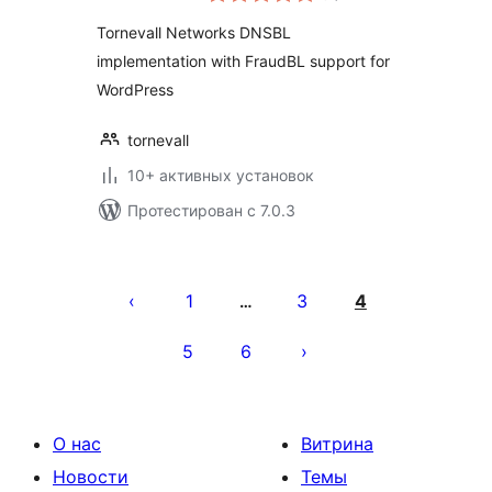
Tornevall Networks DNSBL
implementation with FraudBL support for
WordPress
tornevall
10+ активных установок
Протестирован с 7.0.3
Пагинация
записей
1
3
4
…
5
6
О нас
Витрина
Новости
Темы