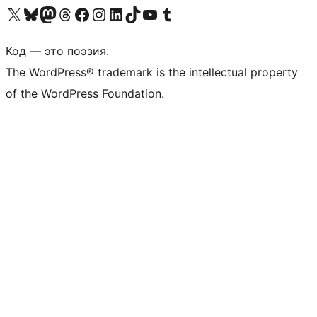
Посетите нас в X (ранее Twitter)
Посетите нашу учётную запись в Bluesky
Посетите нашу ленту в Mastodon
Посетите нашу учётную запись в Threads
Посетите нашу страницу на Facebook
Посетите наш Instagram
Посетите нашу страницу в LinkedIn
Посетите нашу учётную запись в TikTok
Посетите наш канал YouTube
Посетите нашу учётную запись в Tumblr
Код — это поэзия.
The WordPress® trademark is the intellectual property
of the WordPress Foundation.