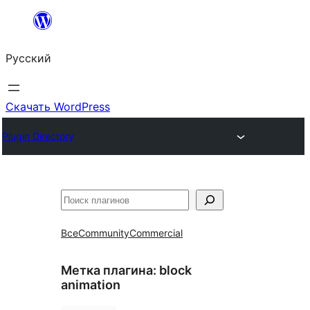
Перейти
к
Русский
содержимому
Скачать WordPress
Plugin Directory
Поиск
Все
Community
Commercial
Метка плагина:
block
animation